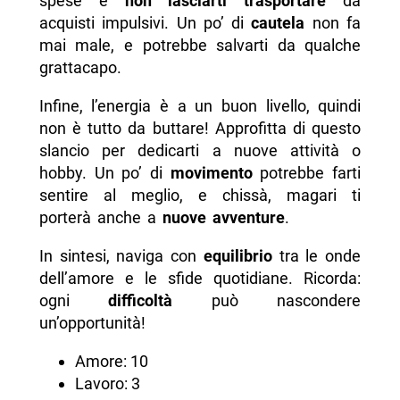
spese e
non lasciarti trasportare
da
acquisti impulsivi. Un po’ di
cautela
non fa
mai male, e potrebbe salvarti da qualche
grattacapo.
Infine, l’energia è a un buon livello, quindi
non è tutto da buttare! Approfitta di questo
slancio per dedicarti a nuove attività o
hobby. Un po’ di
movimento
potrebbe farti
sentire al meglio, e chissà, magari ti
porterà anche a
nuove avventure
.
In sintesi, naviga con
equilibrio
tra le onde
dell’amore e le sfide quotidiane. Ricorda:
ogni
difficoltà
può nascondere
un’opportunità!
Amore: 10
Lavoro: 3