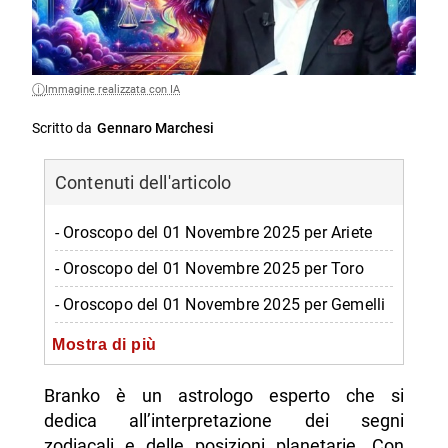
Immagine realizzata con IA
Scritto da
Gennaro Marchesi
Contenuti dell'articolo
- Oroscopo del 01 Novembre 2025 per Ariete
- Oroscopo del 01 Novembre 2025 per Toro
- Oroscopo del 01 Novembre 2025 per Gemelli
- Oroscopo del 01 Novembre 2025 per Cancro
Mostra di più
- Oroscopo del 01 Novembre 2025 per Leone
Branko è un astrologo esperto che si
- Oroscopo del 01 Novembre 2025 per Vergine
dedica all’interpretazione dei segni
zodiacali e delle posizioni planetarie. Con