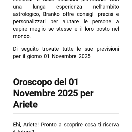
- Oroscopo del 01 Novembre 2025 per Bilancia
una lunga esperienza nell’ambito
- Oroscopo del 01 Novembre 2025 per
astrologico, Branko offre consigli precisi e
Scorpione
personalizzati per aiutare le persone a
capire meglio se stesse e il loro posto nel
- Oroscopo del 01 Novembre 2025 per
mondo.
Sagittario
- Oroscopo del 01 Novembre 2025 per
Di seguito trovate tutte le sue previsioni
Capricorno
per il giorno 01 Novembre 2025
- Oroscopo del 01 Novembre 2025 per
Acquario
Oroscopo del 01
- Oroscopo del 01 Novembre 2025 per Pesci
Novembre 2025 per
-- Scopri di più da Napolike.it
Ariete
Ehi, Ariete! Pronto a scoprire cosa ti riserva
il futuro?