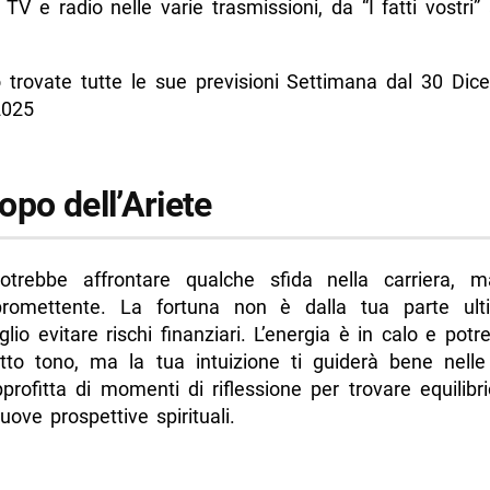
 TV e radio nelle varie trasmissioni, da “I fatti vostri”
o dello Scorpione
o del Sagittario
o trovate tutte le sue previsioni Settimana dal 30 Dic
o del Capricorno
2025
o dell’Acquario
o dei Pesci
opo dell’Ariete
di più da Napolike.it
potrebbe affrontare qualche sfida nella carriera, 
romettente. La fortuna non è dalla tua parte ult
lio evitare rischi finanziari. L’energia è in calo e potres
tto tono, ma la tua intuizione ti guiderà bene nelle 
 Approfitta di momenti di riflessione per trovare equilibri
uove prospettive spirituali.