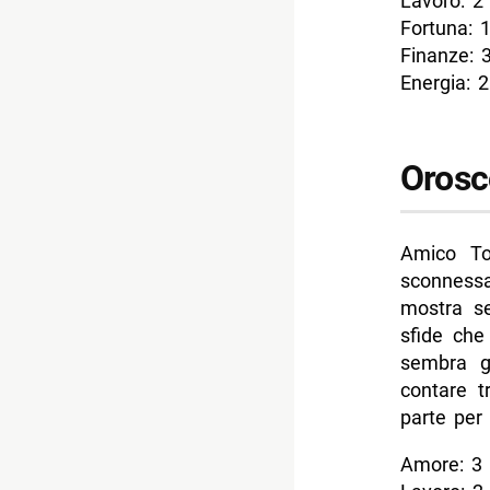
Lavoro: 2
Fortuna: 
Finanze: 
Energia: 2
Orosc
Amico To
sconnessa
mostra se
sfide che
sembra g
contare t
parte per
Amore: 3