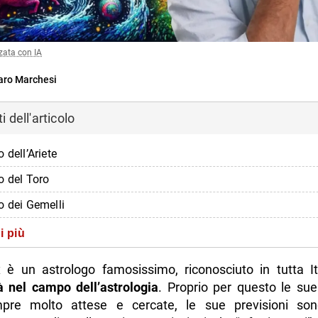
zata con IA
ro Marchesi
 dell'articolo
 dell’Ariete
o del Toro
o dei Gemelli
o del Cancro
i più
o del Leone
 è un astrologo famosissimo, riconosciuto in tutta I
o della Vergine
tà nel campo dell’astrologia
. Proprio per questo le sue
pre molto attese e cercate, le sue previsioni so
o della Bilancia