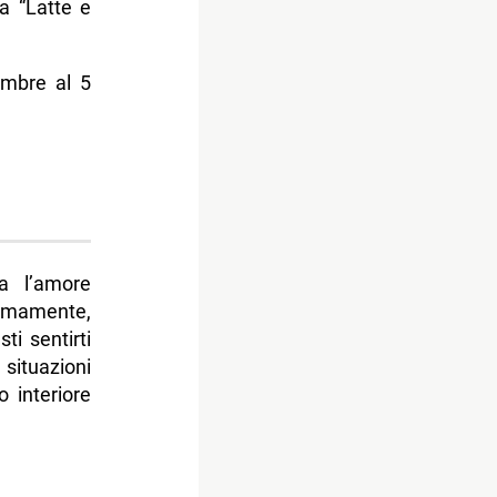
 a “Latte e
embre al 5
ma l’amore
imamente,
ti sentirti
situazioni
o interiore