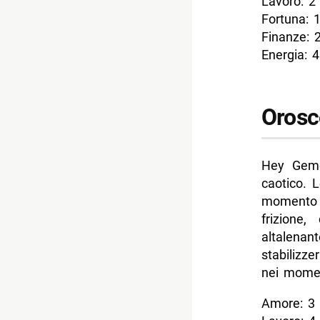
Lavoro: 2
Fortuna: 
Finanze: 
Energia: 4
Orosc
Hey Gemel
caotico. L
momento 
frizione
altalena
stabilizz
nei momen
Amore: 3