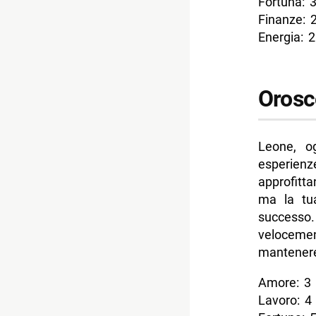
Fortuna: 
Finanze: 
Energia: 2
Orosc
Leone, og
esperienze
approfitt
ma la tua
successo.
velocemen
mantenere 
Amore: 3
Lavoro: 4