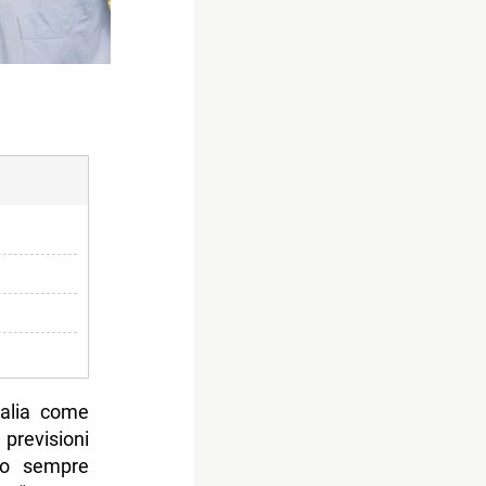
talia come
 previsioni
no sempre