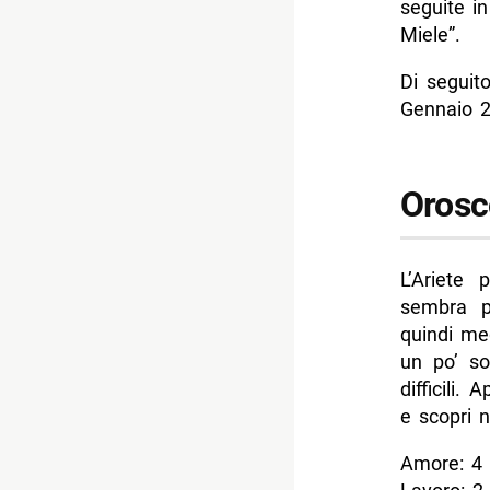
seguite in
- Oroscop
Miele”.
- Oroscop
Di seguit
- Oroscop
Gennaio 
- Oroscop
- Oroscop
Orosc
-- Scopri 
L’Ariete 
sembra p
quindi meg
un po’ so
difficili.
e scopri n
Amore: 4