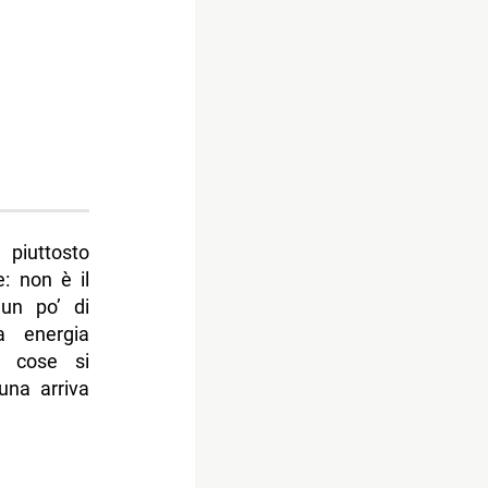
 piuttosto
e: non è il
un po’ di
a energia
e cose si
una arriva