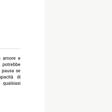
in amore e
o potrebbe
na pausa se
pacità di
qualsiasi