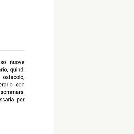
erso nuove
rio, quindi
 ostacolo,
erarlo con
o sommarsi
ssaria per