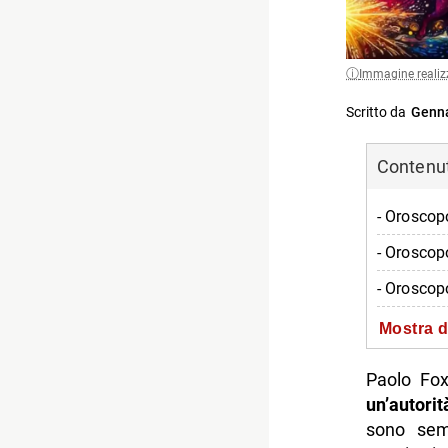
Immagine realiz
Scritto da
Genna
Contenuti
- Oroscopo
- Oroscop
- Oroscop
- Oroscop
Mostra d
- Oroscop
Paolo Fox
- Oroscop
un’autori
sono sem
- Oroscop