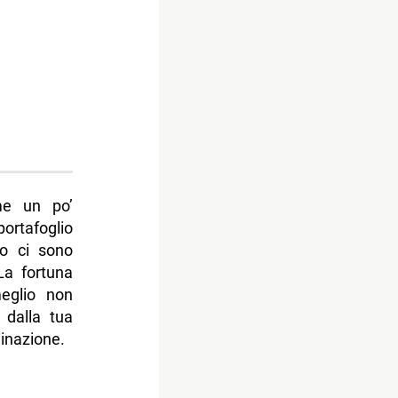
me un po’
ortafoglio
ro ci sono
La fortuna
eglio non
 dalla tua
inazione.