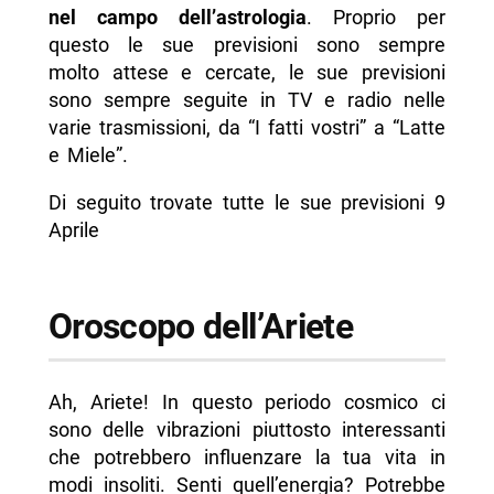
nel campo dell’astrologia
. Proprio per
- Oroscopo della Bilancia
questo le sue previsioni sono sempre
- Oroscopo dello Scorpione
molto attese e cercate, le sue previsioni
sono sempre seguite in TV e radio nelle
- Oroscopo del Sagittario
varie trasmissioni, da “I fatti vostri” a “Latte
- Oroscopo del Capricorno
e Miele”.
- Oroscopo dell’Acquario
Di seguito trovate tutte le sue previsioni 9
- Oroscopo dei Pesci
Aprile
-- Scopri di più da Napolike.it
Oroscopo dell’Ariete
Ah, Ariete! In questo periodo cosmico ci
sono delle vibrazioni piuttosto interessanti
che potrebbero influenzare la tua vita in
modi insoliti. Senti quell’energia? Potrebbe