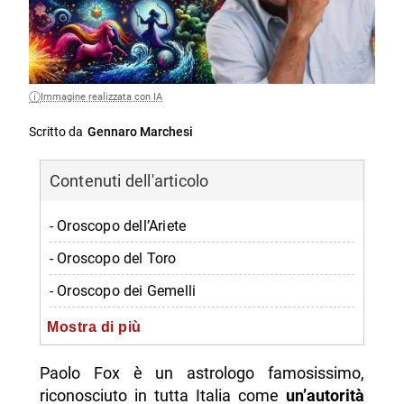
Immagine realizzata con IA
Scritto da
Gennaro Marchesi
Contenuti dell'articolo
- Oroscopo dell’Ariete
- Oroscopo del Toro
- Oroscopo dei Gemelli
- Oroscopo del Cancro
Mostra di più
- Oroscopo del Leone
Paolo Fox è un astrologo famosissimo,
- Oroscopo della Vergine
riconosciuto in tutta Italia come
un’autorità