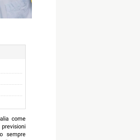
talia come
 previsioni
no sempre