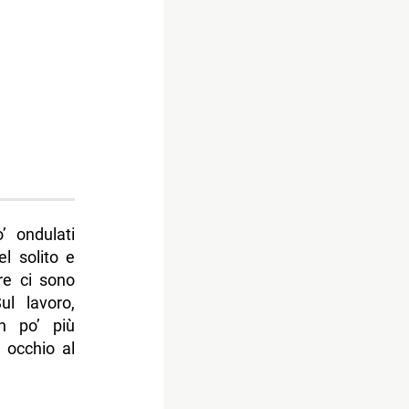
’ ondulati
l solito e
re ci sono
ul lavoro,
n po’ più
 occhio al