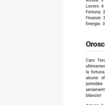
Amore: 3
Lavoro: 4
Fortuna: 
Finanze: 
Energia: 3
Orosc
Caro Toro
ultimamen
la fortun
alcune sf
potrebbe
seriament
bilancio!