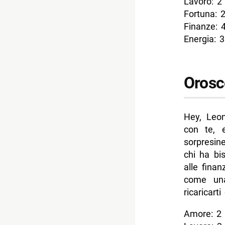
Lavoro: 2
Fortuna: 
Finanze: 
Energia: 3
Orosc
Hey, Leon
con te, e
sorpresin
chi ha bi
alle finan
come una
ricaricart
Amore: 2