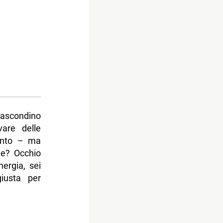
nascondino
vare delle
mento – ma
ne? Occhio
nergia, sei
iusta per