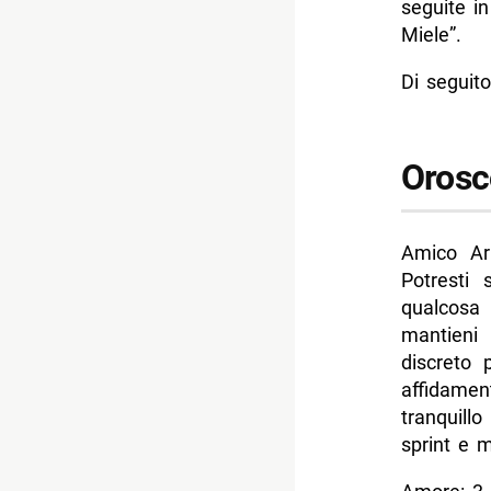
seguite in
- Oroscop
Miele”.
- Oroscop
Di seguito
- Oroscop
- Oroscop
Orosc
- Oroscop
-- Scopri 
Amico Ari
Potresti 
qualcosa
mantieni 
discreto 
affidamen
tranquillo
sprint e m