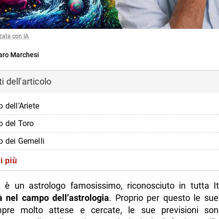
zata con IA
ro Marchesi
 dell'articolo
 dell’Ariete
o del Toro
o dei Gemelli
o del Cancro
i più
o del Leone
 è un astrologo famosissimo, riconosciuto in tutta I
o della Vergine
tà nel campo dell’astrologia
. Proprio per questo le sue
pre molto attese e cercate, le sue previsioni so
o della Bilancia