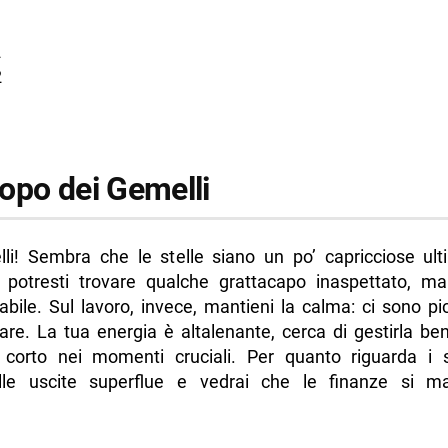
2
2
opo dei Gemelli
lli! Sembra che le stelle siano un po’ capricciose ul
 potresti trovare qualche grattacapo inaspettato, ma
bile. Sul lavoro, invece, mantieni la calma: ci sono pi
are. La tua energia è altalenante, cerca di gestirla b
a corto nei momenti cruciali. Per quanto riguarda i s
lle uscite superflue e vedrai che le finanze si m