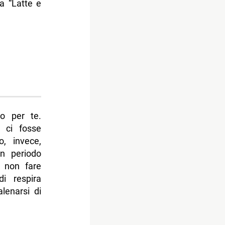
 a “Latte e
io per te.
e ci fosse
, invece,
un periodo
i non fare
di respira
alenarsi di