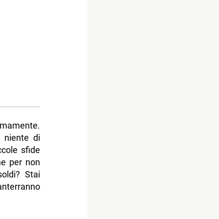
timamente.
 niente di
ccole sfide
ene per non
oldi? Stai
anterranno