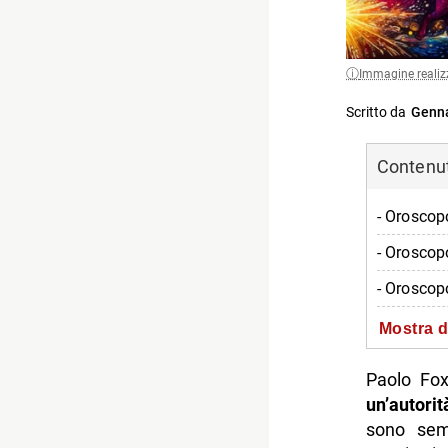
Immagine realiz
Scritto da
Genna
Contenuti
- Oroscopo
- Oroscop
- Oroscop
- Oroscop
Mostra d
- Oroscop
Paolo Fox
- Oroscop
un’autori
sono sem
- Oroscop