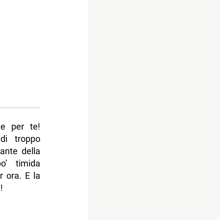
e per te!
di troppo
ante della
o’ timida
 ora. E la
!