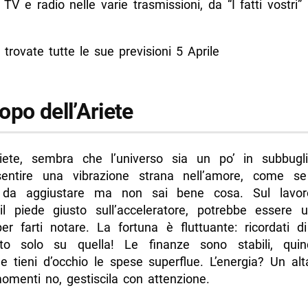
 TV e radio nelle varie trasmissioni, da “I fatti vostri”
o dello Scorpione
o del Sagittario
 trovate tutte le sue previsioni 5 Aprile
o del Capricorno
o dell’Acquario
opo dell’Ariete
o dei Pesci
di più da Napolike.it
ete, sembra che l’universo sia un po’ in subbugl
sentire una vibrazione strana nell’amore, come s
 da aggiustare ma non sai bene cosa. Sul lavoro
il piede giusto sull’acceleratore, potrebbe essere 
per farti notare. La fortuna è fluttuante: ricordati d
to solo su quella! Le finanze sono stabili, quin
 e tieni d’occhio le spese superflue. L’energia? Un alt
omenti no, gestiscila con attenzione.