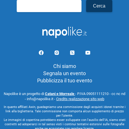
Ricerca
per:
Chi siamo
Segnala un evento
Pubblicizza il tuo evento
Napolike è un progetto di
Catani e Morreale
- P.IVA 09051111210 - cc nc nd
- info@napolike.it -
Credits realizzazione sito web
In quanto affiliati Awin, guadagniamo una commissione dagli acquisti idonei tramite i
link alla biglietteria. Tale commissione non comporta alcun supplemento di prezzo
per l’utente.
Le immagini di copertina potrebbero esser sviluppate con l'ausilio dell'IA, siamo stati
costretti ad adoperarci in tal senso visti i continui tentativi estorsivi sulle fotografie
anche se acquistate con regolare licenza.