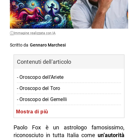
Immagine realizzata con IA
Scritto da
Gennaro Marchesi
Contenuti dell'articolo
- Oroscopo dell’Ariete
- Oroscopo del Toro
- Oroscopo dei Gemelli
- Oroscopo del Cancro
Mostra di più
- Oroscopo del Leone
Paolo Fox è un astrologo famosissimo,
- Oroscopo della Vergine
riconosciuto in tutta Italia come
un’autorità