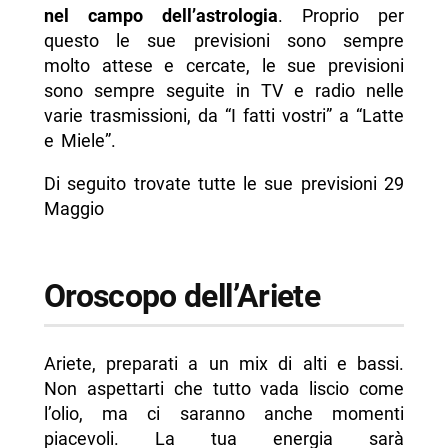
nel campo dell’astrologia
. Proprio per
- Oroscopo della Bilancia
questo le sue previsioni sono sempre
- Oroscopo dello Scorpione
molto attese e cercate, le sue previsioni
sono sempre seguite in TV e radio nelle
- Oroscopo del Sagittario
varie trasmissioni, da “I fatti vostri” a “Latte
- Oroscopo del Capricorno
e Miele”.
- Oroscopo dell’Acquario
Di seguito trovate tutte le sue previsioni 29
- Oroscopo dei Pesci
Maggio
-- Scopri di più da Napolike.it
Oroscopo dell’Ariete
Ariete, preparati a un mix di alti e bassi.
Non aspettarti che tutto vada liscio come
l’olio, ma ci saranno anche momenti
piacevoli. La tua energia sarà