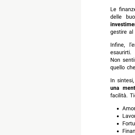
Le finanz
delle bu
investimen
gestire al
Infine, l
esaurirti
Non sentir
quello che
In sintes
una ment
facilità. T
Amor
Lavor
Fortu
Finan