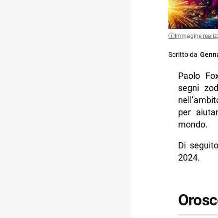
Immagine realiz
Scritto da
Genna
Paolo Fox
segni zod
nell’ambi
per aiuta
mondo.
Di seguit
2024.
Orosc