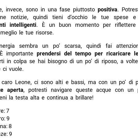
e, invece, sono in una fase piuttosto
positiva
. Potres
one notizie, quindi tieni d’occhio le tue spese 
ti intelligenti
. È un buon momento per rifletter
 meglio le tue risorse.
’energia sembra un po’ scarsa, quindi fai attenz
. È importante
prendersi del tempo per ricaricare le
ti in colpa se hai bisogno di un po’ di riposo, a volt
 ci vuole.
i, caro Leone, ci sono alti e bassi, ma con un po’ di 
e aperta
, potresti navigare queste acque con un 
ieni la testa alta e continua a brillare!
e: 7
o: 9
na: 8
ze: 9