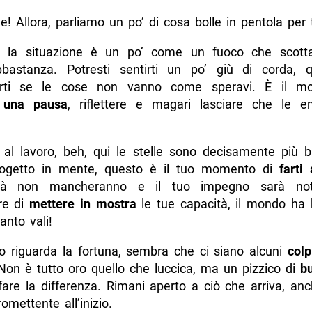
! Allora, parliamo un po’ di cosa bolle in pentola per 
, la situazione è un po’ come un fuoco che scot
bastanza. Potresti sentirti un po’ giù di corda, 
erti se le cose non vanno come speravi. È il m
 una pausa
, riflettere e magari lasciare che le e
al lavoro, beh, qui le stelle sono decisamente più bri
rogetto in mente, questo è il tuo momento di
farti
ità non mancheranno e il tuo impegno sarà no
re di
mettere in mostra
le tue capacità, il mondo ha 
anto vali!
o riguarda la fortuna, sembra che ci siano alcuni
colp
 Non è tutto oro quello che luccica, ma un pizzico di
b
fare la differenza. Rimani aperto a ciò che arriva, an
mettente all’inizio.