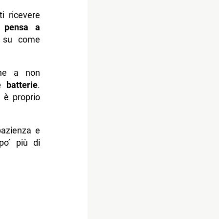
ti ricevere
e
pensa a
e su come
ione a non
 batterie
.
e è proprio
pazienza e
po’ più di