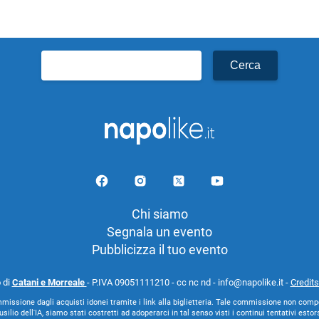
Ricerca
per:
Chi siamo
Segnala un evento
Pubblicizza il tuo evento
 di
Catani e Morreale
- P.IVA 09051111210 - cc nc nd - info@napolike.it -
Credits
missione dagli acquisti idonei tramite i link alla biglietteria. Tale commissione non comp
lio dell'IA, siamo stati costretti ad adoperarci in tal senso visti i continui tentativi esto