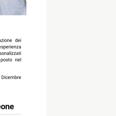
azione dei
esperienza
onalizzati
 posto nel
5 Dicembre
eone