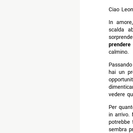
Ciao Leone
In amore
scalda ab
sorprend
prendere
calmino.
Passando 
hai un p
opportun
dimentica
vedere qu
Per quant
in arrivo.
potrebbe 
sembra pro