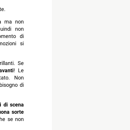
te.
ta ma non
quindi non
omento di
mozioni si
llanti. Se
 avanti
! Le
tato. Non
bisogno di
i di scena
uona sorte
che se non