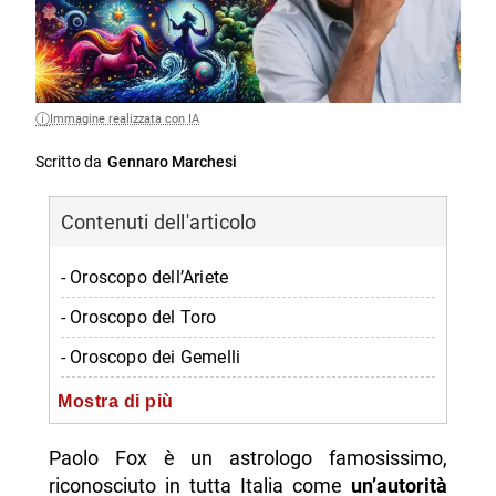
Immagine realizzata con IA
Scritto da
Gennaro Marchesi
Contenuti dell'articolo
- Oroscopo dell’Ariete
- Oroscopo del Toro
- Oroscopo dei Gemelli
- Oroscopo del Cancro
Mostra di più
- Oroscopo del Leone
Paolo Fox è un astrologo famosissimo,
- Oroscopo della Vergine
riconosciuto in tutta Italia come
un’autorità