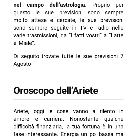
nel campo dell’astrologia
. Proprio per
- Oroscopo della Bilancia
questo le sue previsioni sono sempre
- Oroscopo dello Scorpione
molto attese e cercate, le sue previsioni
sono sempre seguite in TV e radio nelle
- Oroscopo del Sagittario
varie trasmissioni, da “I fatti vostri” a “Latte
- Oroscopo del Capricorno
e Miele”.
- Oroscopo dell’Acquario
Di seguito trovate tutte le sue previsioni 7
- Oroscopo dei Pesci
Agosto
-- Scopri di più da Napolike.it
Oroscopo dell’Ariete
Ariete, oggi le cose vanno a rilento in
amore e carriera. Nonostante qualche
difficoltà finanziaria, la tua fortuna è in una
fase interessante. Energia un po’ bassa ma