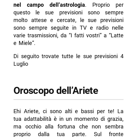
nel campo dell’astrologia
. Proprio per
- Oroscopo della Bilancia
questo le sue previsioni sono sempre
- Oroscopo dello Scorpione
molto attese e cercate, le sue previsioni
sono sempre seguite in TV e radio nelle
- Oroscopo del Sagittario
varie trasmissioni, da “I fatti vostri” a “Latte
- Oroscopo del Capricorno
e Miele”.
- Oroscopo dell’Acquario
Di seguito trovate tutte le sue previsioni 4
- Oroscopo dei Pesci
Luglio
-- Scopri di più da Napolike.it
Oroscopo dell’Ariete
Ehi Ariete, ci sono alti e bassi per te! La
tua adattabilità è in un momento di grazia,
ma occhio alla fortuna che non sembra
proprio dalla tua parte. Sul fronte