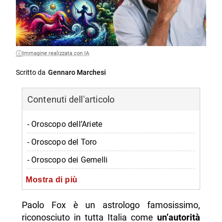
Immagine realizzata con IA
Scritto da
Gennaro Marchesi
Contenuti dell'articolo
- Oroscopo dell’Ariete
- Oroscopo del Toro
- Oroscopo dei Gemelli
- Oroscopo del Cancro
Mostra di più
- Oroscopo del Leone
Paolo Fox è un astrologo famosissimo,
- Oroscopo della Vergine
riconosciuto in tutta Italia come
un’autorità