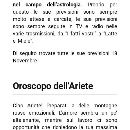
nel campo dell’astrologia
. Proprio per
- Oroscopo della Bilancia
questo le sue previsioni sono sempre
- Oroscopo dello Scorpione
molto attese e cercate, le sue previsioni
sono sempre seguite in TV e radio nelle
- Oroscopo del Sagittario
varie trasmissioni, da “I fatti vostri” a “Latte
- Oroscopo del Capricorno
e Miele”.
- Oroscopo dell’Acquario
Di seguito trovate tutte le sue previsioni 18
- Oroscopo dei Pesci
Novembre
-- Scopri di più da Napolike.it
Oroscopo dell’Ariete
Ciao Ariete! Preparati a delle montagne
russe emozionali. L’amore sembra un po’
altalenante, mentre sul lavoro ci sono
opportunità che richiedono la tua massima