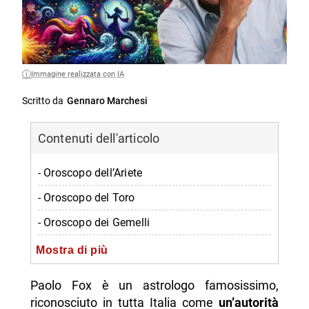
Immagine realizzata con IA
Scritto da
Gennaro Marchesi
Contenuti dell'articolo
- Oroscopo dell’Ariete
- Oroscopo del Toro
- Oroscopo dei Gemelli
- Oroscopo del Cancro
Mostra di più
- Oroscopo del Leone
Paolo Fox è un astrologo famosissimo,
- Oroscopo della Vergine
riconosciuto in tutta Italia come
un’autorità