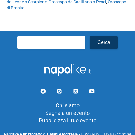
da Leone a Scorpione
,
Oroscopo da Sagittario a Pesci
,
Oroscopo
di Branko
Ricerca
per:
Chi siamo
Segnala un evento
Pubblicizza il tuo evento
Napolike è un progetto di
Catani e Morreale
- P.IVA 09051111210 - cc nc nd