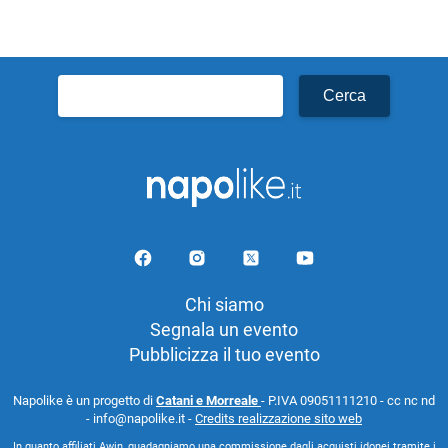
Ricerca
per:
Chi siamo
Segnala un evento
Pubblicizza il tuo evento
Napolike è un progetto di
Catani e Morreale
- P.IVA 09051111210 - cc nc nd
- info@napolike.it -
Credits realizzazione sito web
In quanto affiliati Awin, guadagniamo una commissione dagli acquisti idonei tramite i