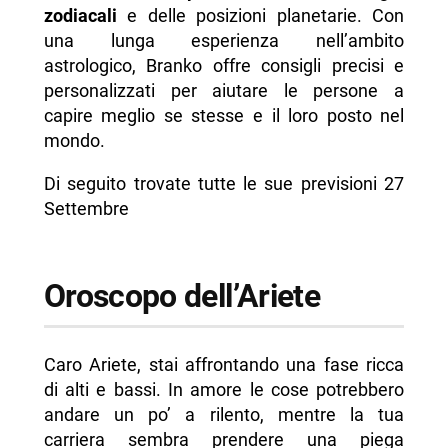
zodiacali
e delle posizioni planetarie. Con
- Oroscopo della Bilancia
una lunga esperienza nell’ambito
- Oroscopo dello Scorpione
astrologico, Branko offre consigli precisi e
personalizzati per aiutare le persone a
- Oroscopo del Sagittario
capire meglio se stesse e il loro posto nel
- Oroscopo del Capricorno
mondo.
- Oroscopo dell’Acquario
Di seguito trovate tutte le sue previsioni 27
- Oroscopo dei Pesci
Settembre
-- Scopri di più da Napolike.it
Oroscopo dell’Ariete
Caro Ariete, stai affrontando una fase ricca
di alti e bassi. In amore le cose potrebbero
andare un po’ a rilento, mentre la tua
carriera sembra prendere una piega