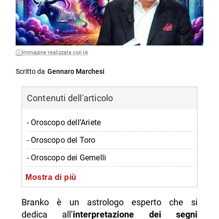
Immagine realizzata con IA
Scritto da
Gennaro Marchesi
Contenuti dell'articolo
- Oroscopo dell’Ariete
- Oroscopo del Toro
- Oroscopo dei Gemelli
- Oroscopo del Cancro
Mostra di più
- Oroscopo del Leone
Branko è un astrologo esperto che si
- Oroscopo della Vergine
dedica all’
interpretazione dei segni