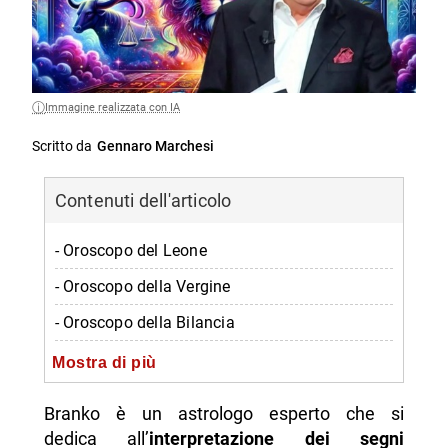
Immagine realizzata con IA
Scritto da
Gennaro Marchesi
Contenuti dell'articolo
- Oroscopo del Leone
- Oroscopo della Vergine
- Oroscopo della Bilancia
- Oroscopo dello Scorpione
Mostra di più
-- Scopri di più da Napolike.it
Branko è un astrologo esperto che si
dedica all’
interpretazione dei segni