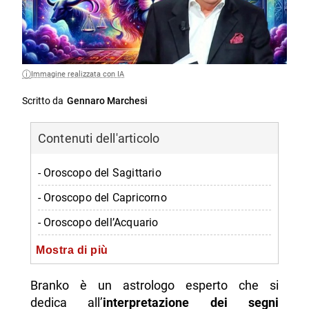
Immagine realizzata con IA
Scritto da
Gennaro Marchesi
Contenuti dell'articolo
- Oroscopo del Sagittario
- Oroscopo del Capricorno
- Oroscopo dell’Acquario
- Oroscopo dei Pesci
Mostra di più
-- Scopri di più da Napolike.it
Branko è un astrologo esperto che si
dedica all’
interpretazione dei segni