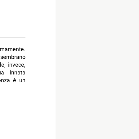
timamente.
e sembrano
de, invece,
ua innata
ienza è un