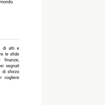
l mondo.
 di alti e
re le sfide
e finanze,
ei segnali
ù di sforzo
r cogliere