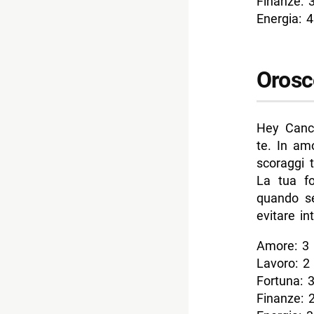
Finanze: 
Energia: 4
Orosc
Hey Cancr
te. In am
scoraggi t
La tua fo
quando se
evitare in
Amore: 3
Lavoro: 2
Fortuna: 
Finanze: 