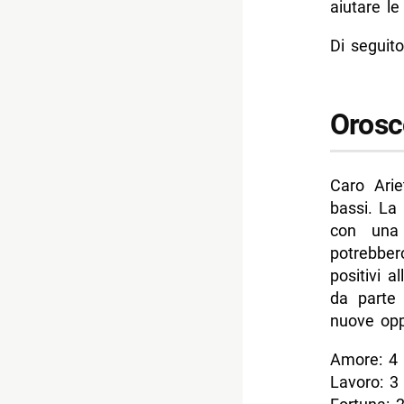
aiutare l
- Oroscop
Di seguito
- Oroscop
- Oroscop
Orosc
- Oroscop
- Oroscop
-- Scopri 
Caro Arie
bassi. La 
con una g
potrebber
positivi a
da parte 
nuove opp
Amore: 4
Lavoro: 3