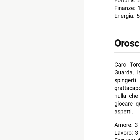
Fortuna: 
Finanze: 
Energia: 5
Orosc
Caro Tor
Guarda, l
spingerti
grattacap
nulla che 
giocare q
aspetti.
Amore: 3
Lavoro: 3