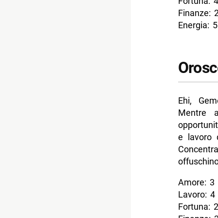
Fortuna: 
Finanze: 
Energia: 5
Orosc
Ehi, Geme
Mentre a
opportunit
e lavoro 
Concentra
offuschino
Amore: 3
Lavoro: 4
Fortuna: 