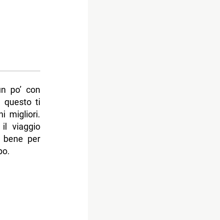
un po’ con
 questo ti
i migliori.
il viaggio
a bene per
po.