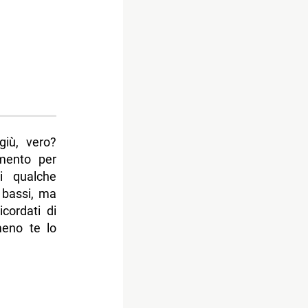
iù, vero?
omento per
ti qualche
 bassi, ma
icordati di
meno te lo