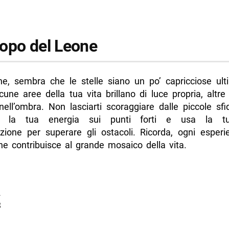
opo del Leone
e, sembra che le stelle siano un po’ capricciose ul
cune aree della tua vita brillano di luce propria, altr
ell’ombra. Non lasciarti scoraggiare dalle piccole sfi
a la tua energia sui punti forti e usa la t
zione per superare gli ostacoli. Ricorda, ogni esper
he contribuisce al grande mosaico della vita.
2
3