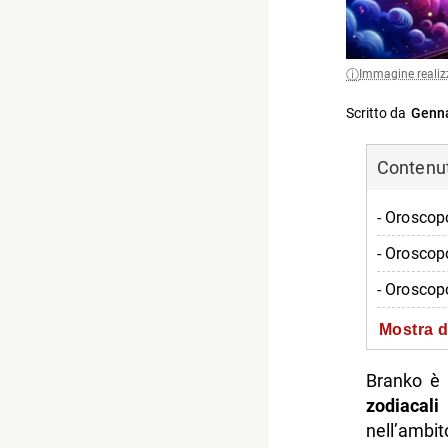
Immagine realiz
Scritto da
Genna
Contenuti
- Oroscopo
- Oroscop
- Oroscop
- Oroscop
Mostra d
- Oroscop
Branko è 
- Oroscop
zodiacali
nell’ambit
- Oroscop