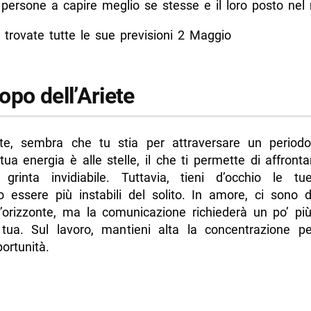
e persone a capire meglio se stesse e il loro posto ne
o dello Scorpione
 trovate tutte le sue previsioni 2 Maggio
o del Sagittario
o del Capricorno
opo dell’Ariete
o dell’Acquario
o dei Pesci
di più da Napolike.it
te, sembra che tu stia per attraversare un periodo
tua energia è alle stelle, il che ti permette di affronta
rinta invidiabile. Tuttavia, tieni d’occhio le tu
o essere più instabili del solito. In amore, ci sono d
ll’orizzonte, ma la comunicazione richiederà un po’ pi
tua. Sul lavoro, mantieni alta la concentrazione pe
ortunità.