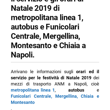
Natale 2019 di
-- Parcheggi
metropolitana linea 1,
-- Ascensori Chiaia, Ventaglieri, Sanità e Acton
autobus e Funicolari
-- Scopri di più da Napolike.it
Centrale, Mergellina,
Montesanto e Chiaia a
Napoli.
Arrivano le informazioni sugli
orari ed il
servizio per le festività di Natale 2019
dei
mezzi di trasporto ANM a Napoli, cioè
metropolitana linea 1
,
autobus
e
Funicolari Centrale, Mergellina, Chiaia e
Montesanto
.