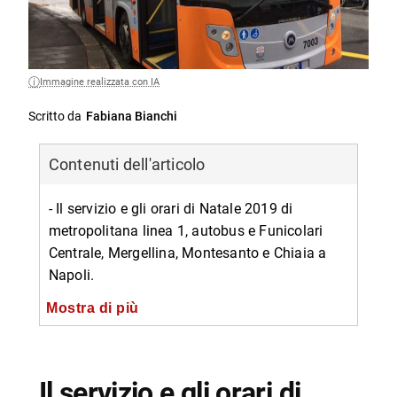
Immagine realizzata con IA
Scritto da
Fabiana Bianchi
Contenuti dell'articolo
- Il servizio e gli orari di Natale 2019 di
metropolitana linea 1, autobus e Funicolari
Centrale, Mergellina, Montesanto e Chiaia a
Napoli.
-- Metropolitana linea 1
Mostra di più
-- Bus
-- Funicolari Centrale, Montesanto, Chiaia e
Il servizio e gli orari di
Mergellina