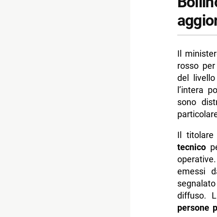
Bollin
aggio
Il ministe
rosso per 
del livel
l’intera p
sono dist
particolar
Il titola
tecnico
pe
operative.
emessi da
segnalato
diffuso. 
persone pi