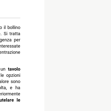
 il bollino
. Si tratta
rgenza per
interessate
entrazione
o un
tavolo
le opzioni
calore sono
olta, e ha
eriormente
tutelare le