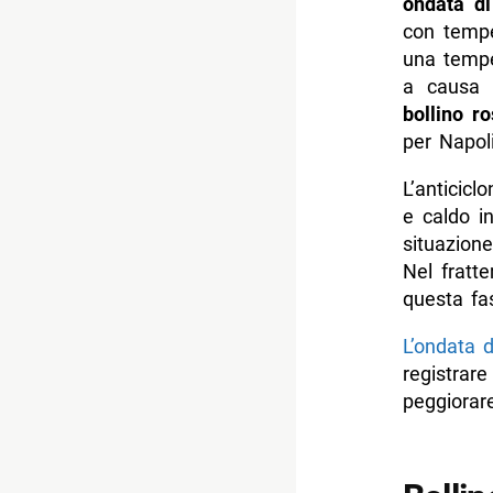
ondata di
con temp
una tempe
a causa d
bollino r
per Napoli
L’anticicl
e caldo i
situazione
Nel fratt
questa fa
L’ondata d
registrar
peggiorare