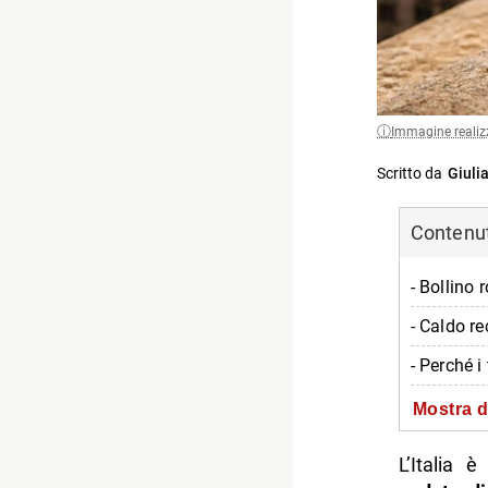
Immagine realiz
Scritto da
Giulia
Contenuti
- Bollino 
- Caldo r
- Perché i
- Gli effe
Mostra d
- Quando f
L’Italia
-- Scopri 