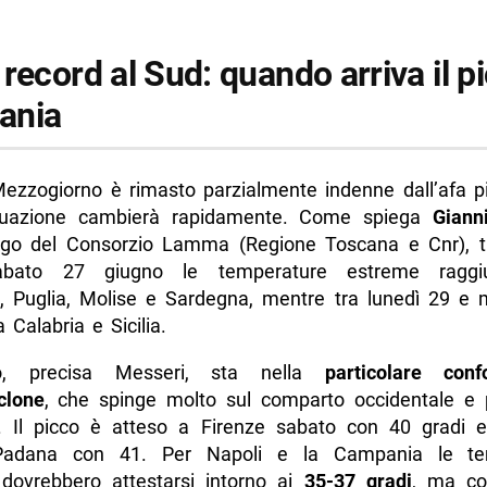
record al Sud: quando arriva il pi
ania
 Mezzogiorno è rimasto parzialmente indenne dall’afa pi
tuazione cambierà rapidamente. Come spiega
Giann
go del Consorzio Lamma (Regione Toscana e Cnr), t
bato 27 giugno le temperature estreme raggiu
 Puglia, Molise e Sardegna, mentre tra lunedì 29 e 
 Calabria e Sicilia.
o, precisa Messeri, sta nella
particolare conf
iclone
, che spinge molto sul comparto occidentale e
. Il picco è atteso a Firenze sabato con 40 gradi e
Padana con 41. Per Napoli e la Campania le te
ovrebbero attestarsi intorno ai
35-37 gradi
, ma co