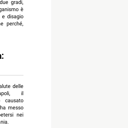
due gradi,
organismo è
 e disagio
e perché,
a:
lute delle
oli, il
 causato
e ha messo
etersi nei
nia.