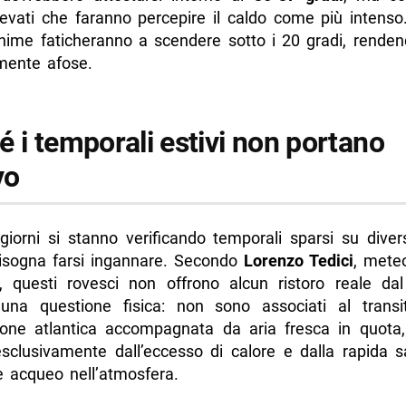
levati che faranno percepire il caldo come più intenso
nime faticheranno a scendere sotto i 20 gradi, rendend
rmente afose.
 i temporali estivi non portano
vo
giorni si stanno verificando temporali sparsi su diver
sogna farsi ingannare. Secondo
Lorenzo Tedici
, mete
t, questi rovesci non offrono alcun ristoro reale dal
 una questione fisica: non sono associati al trans
ione atlantica accompagnata da aria fresca in quot
esclusivamente dall’eccesso di calore e dalla rapida s
e acqueo nell’atmosfera.