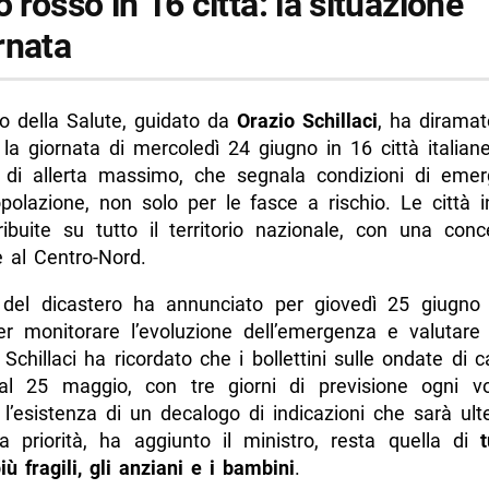
o rosso in 16 città: la situazione
rnata
ro della Salute, guidato da
Orazio Schillaci
, ha diramato
la giornata di mercoledì 24 giugno in 16 città italiane
lo di allerta massimo, che segnala condizioni di eme
opolazione, non solo per le fasce a rischio. Le città 
ribuite su tutto il territorio nazionale, con una conc
e al Centro-Nord.
re del dicastero ha annunciato per giovedì 25 giugn
r monitorare l’evoluzione dell’emergenza e valutare 
 Schillaci ha ricordato che i bollettini sulle ondate di 
l 25 maggio, con tre giorni di previsione ogni v
 l’esistenza di un decalogo di indicazioni che sarà ult
La priorità, ha aggiunto il ministro, resta quella di
ù fragili, gli anziani e i bambini
.