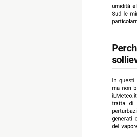
umidità e
Sud le mi
particola
Perché
sollie
In questi 
ma non bi
iLMeteo.i
tratta di
perturbaz
generati 
del vapor