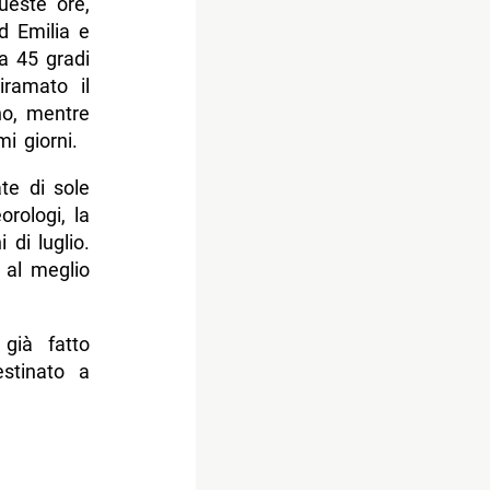
ueste ore,
d Emilia e
a 45 gradi
iramato il
no, mentre
i giorni.
ate di sole
rologi, la
 di luglio.
 al meglio
già fatto
estinato a