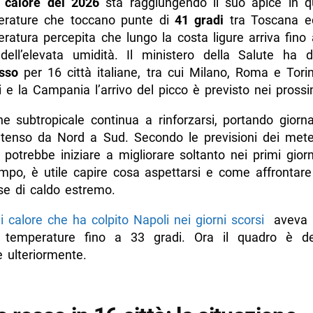
 calore del 2026
sta raggiungendo il suo apice in q
erature che toccano punte di
41 gradi
tra Toscana e
ratura percepita che lungo la costa ligure arriva fino 
ell’elevata umidità. Il ministero della Salute ha d
osso
per 16 città italiane, tra cui Milano, Roma e Tori
 e la Campania l’arrivo del picco è previsto nei prossim
one subtropicale continua a rinforzarsi, portando giorn
ntenso da Nord a Sud. Secondo le previsioni dei meteo
 potrebbe iniziare a migliorare soltanto nei primi giorni
empo, è utile capire cosa aspettarsi e come affrontare
se di caldo estremo.
i calore che ha colpito Napoli nei giorni scorsi
aveva 
e temperature fino a 33 gradi. Ora il quadro è d
 ulteriormente.