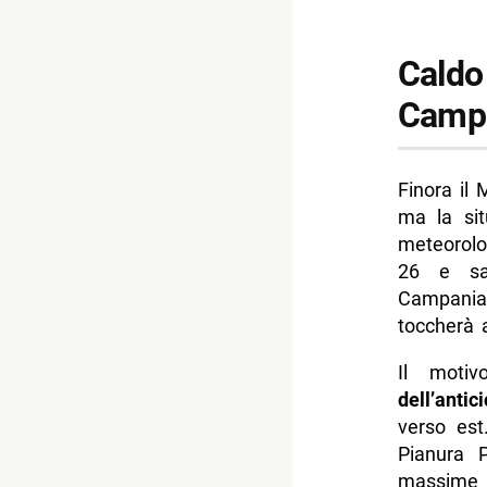
Caldo 
Camp
Finora il
ma la si
meteorolo
26 e sa
Campania,
toccherà a
Il motiv
dell’antic
verso est
Pianura 
massime d