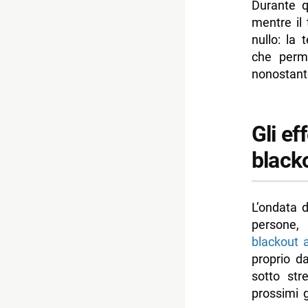
Durante q
mentre il 
nullo: la
che perm
nonostant
Gli ef
blacko
L’ondata 
person
blackout 
proprio d
sotto str
prossimi g