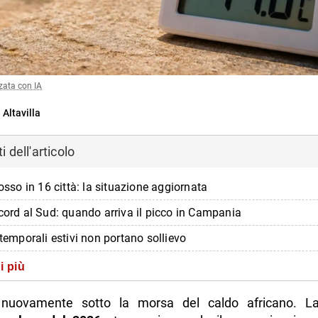
zata con IA
 Altavilla
 dell'articolo
rosso in 16 città: la situazione aggiornata
ecord al Sud: quando arriva il picco in Campania
 temporali estivi non portano sollievo
tti del caldo sulla vita quotidiana: blackout e disagi
i più
inirà l’ondata di caldo: le previsioni per luglio
 è nuovamente sotto la morsa del caldo africano. 
di più da Napolike.it