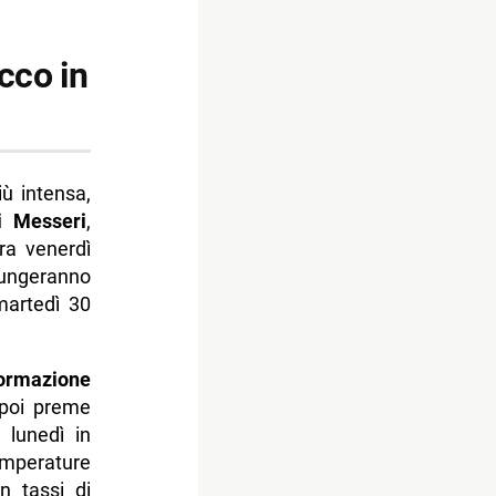
cco in
ù intensa,
i Messeri
,
ra venerdì
ngeranno
martedì 30
ormazione
 poi preme
 lunedì in
mperature
n tassi di