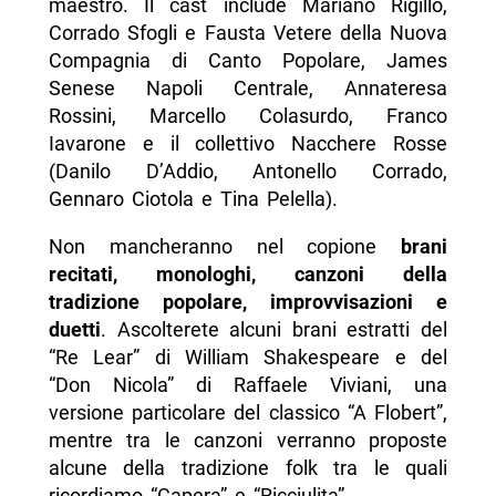
maestro. Il cast include Mariano Rigillo,
Corrado Sfogli e Fausta Vetere della Nuova
Compagnia di Canto Popolare, James
Senese Napoli Centrale, Annateresa
Rossini, Marcello Colasurdo, Franco
Iavarone e il collettivo Nacchere Rosse
(Danilo D’Addio, Antonello Corrado,
Gennaro Ciotola e Tina Pelella).
Non mancheranno nel copione
brani
recitati, monologhi, canzoni della
tradizione popolare, improvvisazioni e
duetti
. Ascolterete alcuni brani estratti del
“Re Lear” di William Shakespeare e del
“Don Nicola” di Raffaele Viviani, una
versione particolare del classico “A Flobert”,
mentre tra le canzoni verranno proposte
alcune della tradizione folk tra le quali
ricordiamo “Capera” e “Ricciulita”.