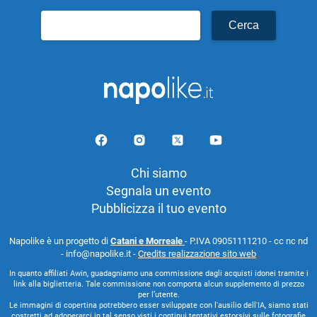
Ricerca
per:
Chi siamo
Segnala un evento
Pubblicizza il tuo evento
Napolike è un progetto di
Catani e Morreale
- P.IVA 09051111210 - cc nc nd
- info@napolike.it -
Credits realizzazione sito web
In quanto affiliati Awin, guadagniamo una commissione dagli acquisti idonei tramite i
link alla biglietteria. Tale commissione non comporta alcun supplemento di prezzo
per l’utente.
Le immagini di copertina potrebbero esser sviluppate con l'ausilio dell'IA, siamo stati
costretti ad adoperarci in tal senso visti i continui tentativi estorsivi sulle fotografie