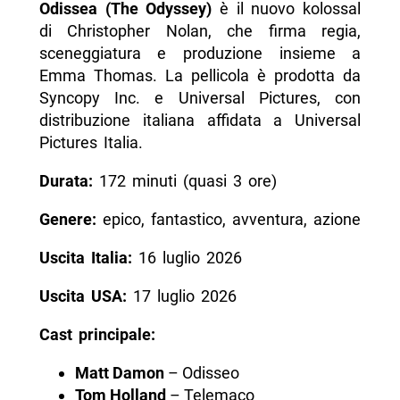
Odissea (The Odyssey)
è il nuovo kolossal
-- Nolan quasi diresse Troy (2004)
di Christopher Nolan, che firma regia,
- Domande frequenti su Odissea a Napoli
sceneggiatura e produzione insieme a
Emma Thomas. La pellicola è prodotta da
-- Scopri di più da Napolike.it
Syncopy Inc. e Universal Pictures, con
distribuzione italiana affidata a Universal
Pictures Italia.
Durata:
172 minuti (quasi 3 ore)
Genere:
epico, fantastico, avventura, azione
Uscita Italia:
16 luglio 2026
Uscita USA:
17 luglio 2026
Cast principale:
Matt Damon
– Odisseo
Tom Holland
– Telemaco