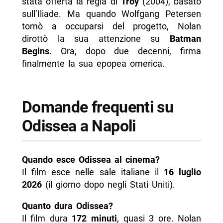
stata offerta la regia di
Troy
(2004), basato
sull’Iliade. Ma quando Wolfgang Petersen
tornò a occuparsi del progetto, Nolan
dirottò la sua attenzione su
Batman
Begins
. Ora, dopo due decenni, firma
finalmente la sua epopea omerica.
Domande frequenti su
Odissea a Napoli
Quando esce Odissea al cinema?
Il film esce nelle sale italiane il
16 luglio
2026
(il giorno dopo negli Stati Uniti).
Quanto dura Odissea?
Il film dura
172 minuti
, quasi 3 ore. Nolan