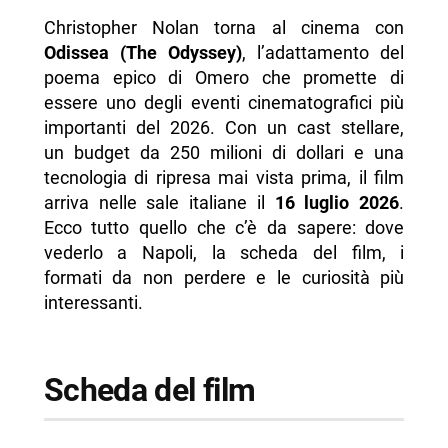
Christopher Nolan torna al cinema con
-- The Space Cinema Napoli (Viale G. del
Odissea (The Odyssey)
, l’adattamento del
Mediterraneo)
poema epico di Omero che promette di
-- UCI Cinemas
essere uno degli eventi cinematografici più
importanti del 2026. Con un cast stellare,
-- Altre sale a Napoli
un budget da 250 milioni di dollari e una
- Quale formato scegliere
tecnologia di ripresa mai vista prima, il film
arriva nelle sale italiane il
16 luglio 2026
.
- Curiosità sul film
Ecco tutto quello che c’è da sapere: dove
-- Il film più costoso di Nolan
vederlo a Napoli, la scheda del film, i
-- Polifemo era un pupazzo meccanico alto 6
formati da non perdere e le curiosità più
metri
interessanti.
-- Oltre 610 chilometri di pellicola utilizzati
-- Location italiane: Sicilia, Grecia, Islanda e
Scheda del film
non solo
-- Nolan ha girato Odissea interamente in IMAX