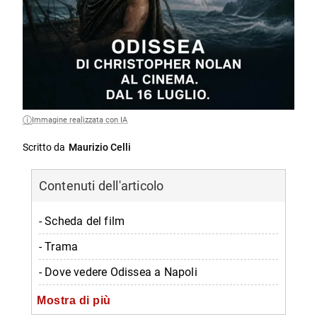
Immagine realizzata con IA
Scritto da
Maurizio Celli
Contenuti dell'articolo
- Scheda del film
- Trama
- Dove vedere Odissea a Napoli
-- Cinema Metropolitan (via Chiaia) — L’unico
Mostra di più
70mm del Sud Italia