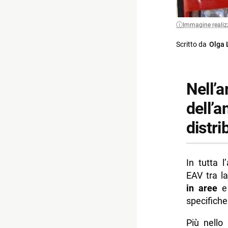
Immagine realiz
Scritto da
Olga 
Nell’a
dell’a
distri
In tutta l
EAV tra la
in aree
e
specifich
Più nello