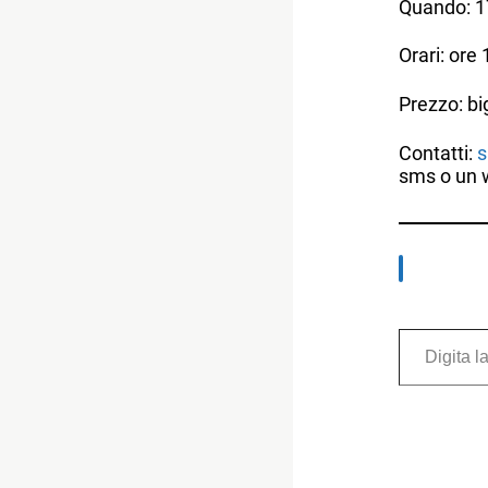
Quando: 1
Orari: ore
Prezzo: bi
Contatti:
s
sms o un 
Digita la tua e-mail...