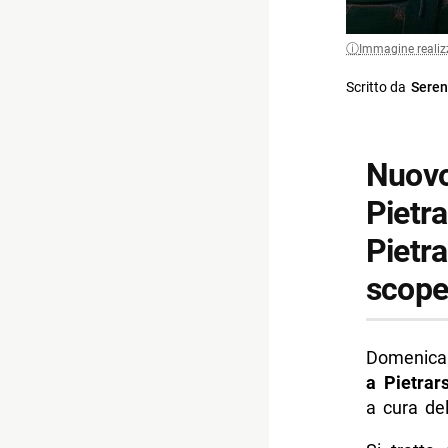
Immagine realiz
Scritto da
Seren
Nuovo
Pietra
Pietra
scoper
Domenica
a Pietrar
a cura de