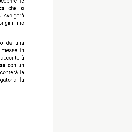
coprire le
ca
che si
i svolgerà
rigini fino
seo da una
o messe in
acconterà
rsa
con un
conterà la
gatoria la