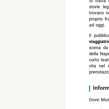
Si tratta
storie le
trovano n
proprio fr
ad oggi.
Il pubbli
viaggiatri
scena da d
della Napo
corto tea
vita nel 
prenotazi
Inform
Dove: Muse