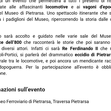
 di un evento che permetterà a tutti i presenti di ris
gate alle affascinanti
locomotive
e ai
vagoni d’epo
el Museo di Pietrarsa. Uno spettacolo itinerante che s
a i padiglioni del Museo, ripercorrendo la storia dalle o
co sarà accolto e guidato nelle varie sale del Mu
ce dell’800
che racconterà le storie che poi sarann
iversi attori. Infatti ci sarà
Re Ferdinando II
che r
li-Portici, si parlerà del drammatico
eccidio di Pietra
trale tra le locomotive, e poi ancora un mendicante rac
dopoguerra. Per la partecipazione all’evento è obbli
one.
azioni sull’evento
o Ferroviario di Pietrarsa, Traversa Pietrarsa