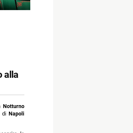
 alla
n
Notturno
o di
Napoli