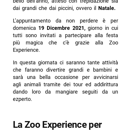
bello dell’anno, atteso con trepidazione sia
dai grandi che dai piccini, ovvero il
Natale.
-- Orario
-- Prezzo
L’appuntamento da non perdere è per
domenica
19 Dicembre 2021,
giorno in cui
-- Contatti
tutti sono invitati a partecipare alla festa
-- Scopri di più da Napolike.it
più magica che c’è grazie alla Zoo
Experience.
In questa giornata ci saranno tante attività
che faranno divertire grandi e bambini e
sarà una bella occasione per avvicinarsi
agli animali tramite dei tour ed addirittura
dando loro da mangiare seguiti da un
ezperto.
La Zoo Experience per