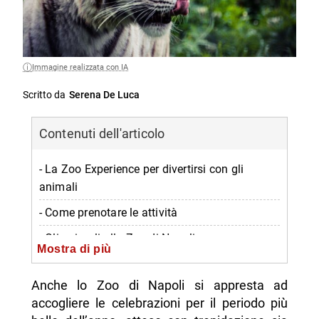
Immagine realizzata con IA
Scritto da
Serena De Luca
Contenuti dell'articolo
- La Zoo Experience per divertirsi con gli
animali
- Come prenotare le attività
- Gli animali allo Zoo di Napoli
Mostra di più
- Informazioni su Natale allo Zoo
Anche lo Zoo di Napoli si appresta ad
-- Quando
accogliere le celebrazioni per il periodo più
-- Dove