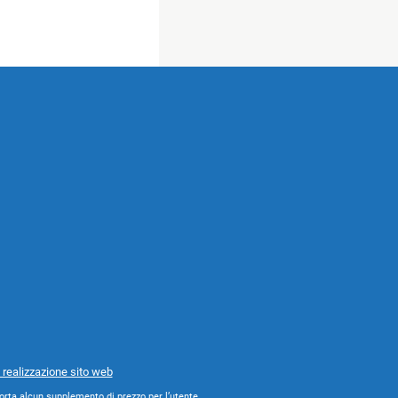
 realizzazione sito web
orta alcun supplemento di prezzo per l’utente.