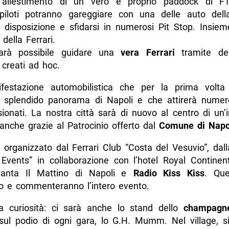
l’allestimento di un vero e proprio paddock di F1,
 piloti potranno gareggiare con una delle auto del
isposizione e sfidarsi in numerosi Pit Stop. Insieme
della Ferrari.
arà possibile guidare una
vera Ferrari
tramite dei 
 creati ad hoc.
festazione automobilistica che per la prima volt
o splendido panorama di Napoli e che attirerà numero
ionati. La nostra città sarà di nuovo al centro di un’
, anche grazie al Patrocinio offerto dal
Comune di Napo
 organizzato dal Ferrari Club “Costa del Vesuvio”, dal
Events” in collaborazione con l’hotel Royal Continent
 vanta Il Mattino di Napoli e
Radio Kiss Kiss
. Que
o e commenteranno l’intero evento.
na curiosità: ci sarà anche lo stand dello
champagne
sul podio di ogni gara, lo G.H. Mumm. Nel village, s