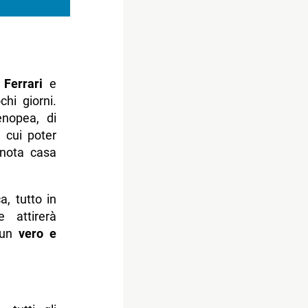
Ferrari
e
hi giorni.
enopea, di
n cui poter
 nota casa
, tutto in
 attirerà
 un
vero e