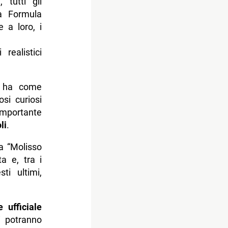
 tutti gli
la Formula
 a loro, i
realistici
a ha come
si curiosi
importante
li
.
la “Molisso
a e, tra i
sti ultimi,
 ufficiale
i potranno