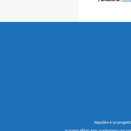
Napolike è un progetto
In quanto affiliati Awin, guadagniamo una com