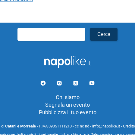
Ricerca
per:
Chi siamo
Segnala un evento
Pubblicizza il tuo evento
 di
Catani e Morreale
- P.IVA 09051111210 - cc nc nd - info@napolike.it -
Credits
missione dagli acquisti idonei tramite i link alla biglietteria. Tale commissione non comp