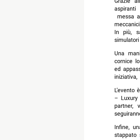
Grazie al
aspiranti
messa a d
meccanici 
In più, s
simulatori
Una mani
cornice l
ed appass
iniziativa
L’evento è
– Luxury 
partner,
seguirann
Infine, u
stappato 