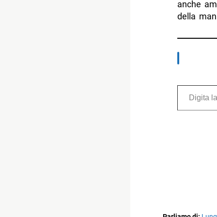
anche ammi
della mani
Digita la tua e-mail...
Parliamo di:
Lung