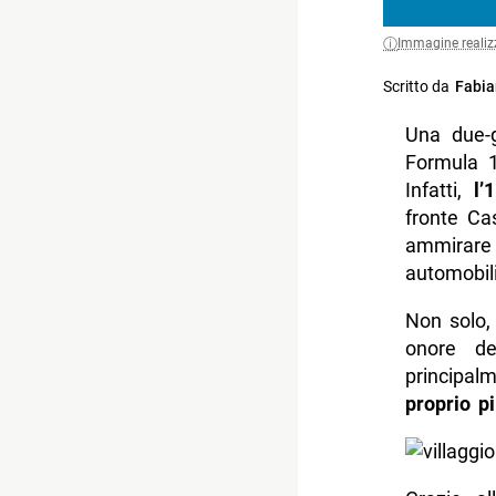
Immagine realiz
Scritto da
Fabia
Una due-g
Formula 1
Infatti,
l’1
fronte Cas
ammirare 
automobili
Non solo,
onore de
principalm
proprio pi