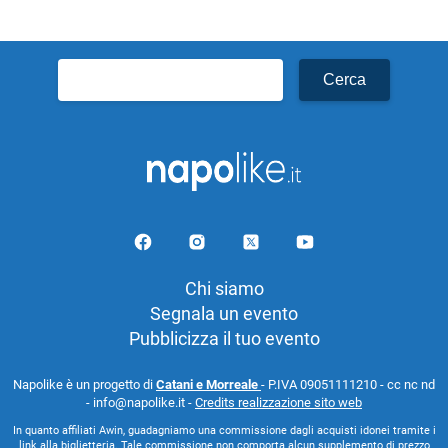
Ricerca
per:
Chi siamo
Segnala un evento
Pubblicizza il tuo evento
Napolike è un progetto di
Catani e Morreale
- P.IVA 09051111210 - cc nc nd
- info@napolike.it -
Credits realizzazione sito web
In quanto affiliati Awin, guadagniamo una commissione dagli acquisti idonei tramite i
link alla biglietteria. Tale commissione non comporta alcun supplemento di prezzo