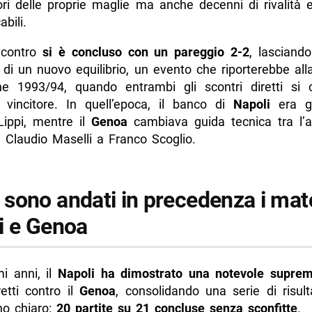
lori delle proprie maglie ma anche decenni di rivalità
abili.
incontro
si è concluso con un pareggio 2-2
, lasciand
à di un nuovo equilibrio, un evento che riporterebbe a
ne 1993/94, quando entrambi gli scontri diretti si 
vincitore. In quell’epoca, il banco di
Napoli
era g
Lippi, mentre il
Genoa
cambiava guida tecnica tra l’a
a Claudio Maselli a Franco Scoglio.
sono andati in precedenza i mat
i e Genoa
mi anni, il
Napoli ha dimostrato una notevole suprem
retti contro il
Genoa
, consolidando una serie di risulta
no chiaro:
20 partite su 21 concluse senza sconfitte
.