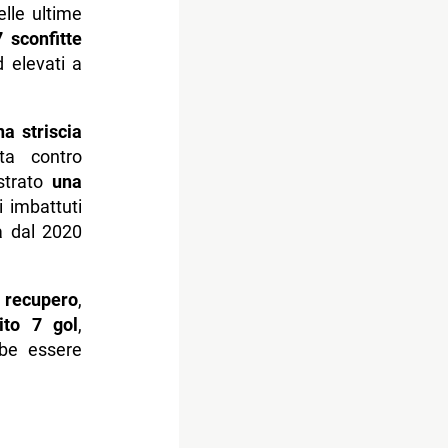
lle ultime
 sconfitte
d elevati a
na striscia
ta contro
ostrato
una
i imbattuti
a dal 2020
i recupero
,
ito 7 gol
,
bbe essere