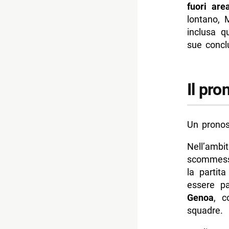
fuori are
lontano, 
inclusa q
sue conclu
Il pr
Un pronost
Nell’ambit
scommessa
la partit
essere pa
Genoa
, c
squadre.