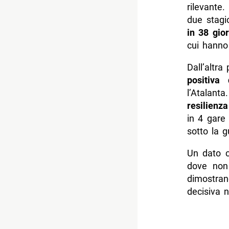
rilevante
due stagi
in 38 gio
cui hanno 
Dall’altra 
positiva
l’Atalant
resilienz
in 4 gare
sotto la g
Un dato c
dove non
dimostran
decisiva ne