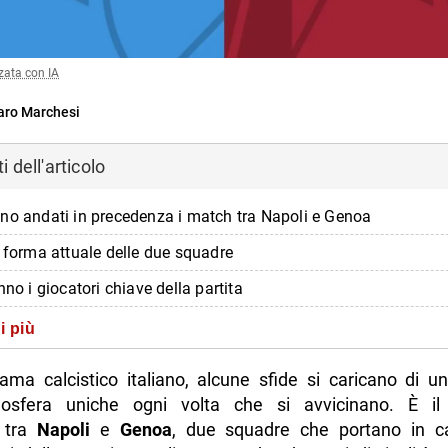
zata con IA
ro Marchesi
 dell'articolo
no andati in precedenza i match tra Napoli e Genoa
a forma attuale delle due squadre
nno i giocatori chiave della partita
stico suggerito per Napoli-Genoa
i più
di più da Napolike.it
ama calcistico italiano, alcune sfide si caricano di un
mosfera uniche ogni volta che si avvicinano. È il
 tra
Napoli
e
Genoa
, due squadre che portano in 