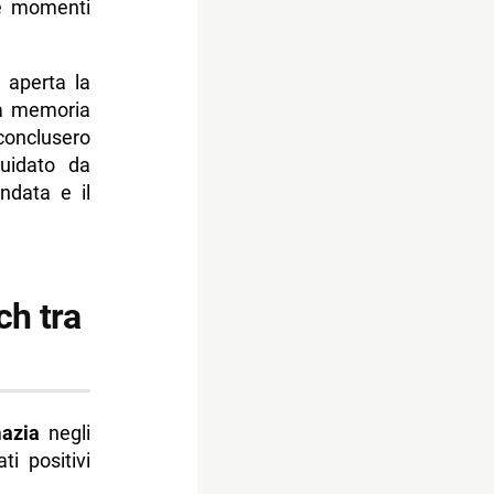
 e momenti
o aperta la
lla memoria
conclusero
uidato da
ndata e il
ch tra
azia
negli
ti positivi