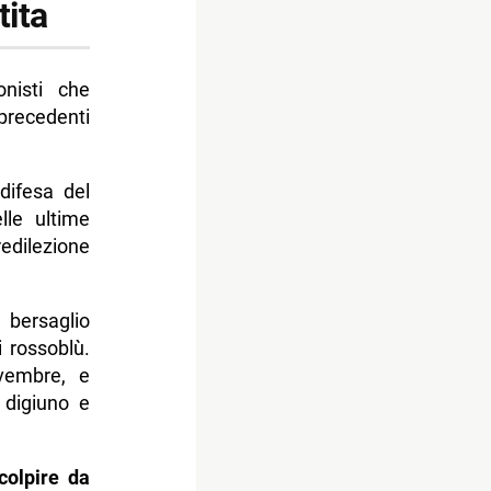
tita
onisti che
 precedenti
ifesa del
lle ultime
redilezione
bersaglio
 rossoblù.
ovembre, e
 digiuno e
colpire da