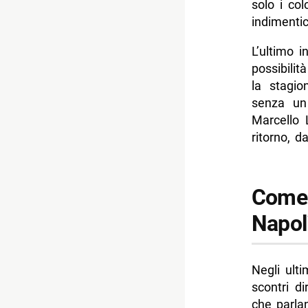
solo i co
indimentic
L’ultimo 
possibilit
la stagio
senza un 
Marcello 
ritorno, d
Come 
Napol
Negli ulti
scontri di
che parla