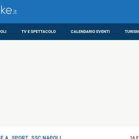
OLI
TV E SPETTACOLO
CALENDARIO EVENTI
TURIS
IE A
,
SPORT
,
SSC NAPOLI
16 F