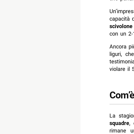
Un’impres
capacità 
scivolone
con un 2-1
Ancora più
liguri, c
testimoni
violare il
Com’è
La stagi
squadre
,
rimane u