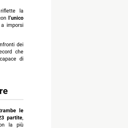
iflette la
 con
l’unico
 a imporsi
fronti dei
record che
ncapace di
re
ntrambe le
3 partite
,
on la più