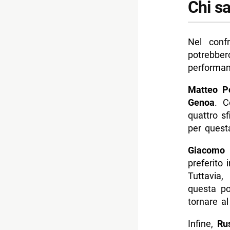
Chi sa
Nel conf
potrebbero
performan
Matteo Po
Genoa
. C
quattro sf
per quest
Giacomo 
preferito
Tuttavia,
questa po
tornare al
Infine,
Ru