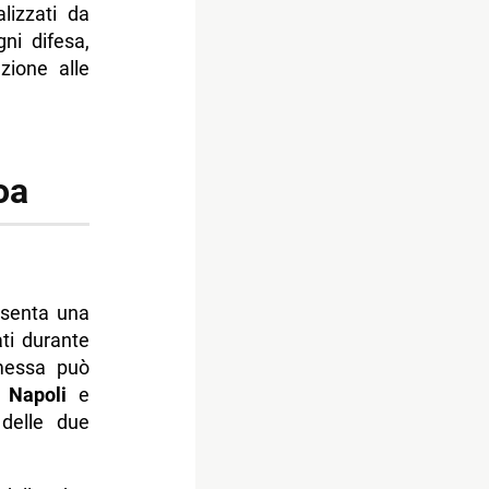
lizzati da
ni difesa,
zione alle
oa
senta una
ti durante
mmessa può
a
Napoli
e
 delle due