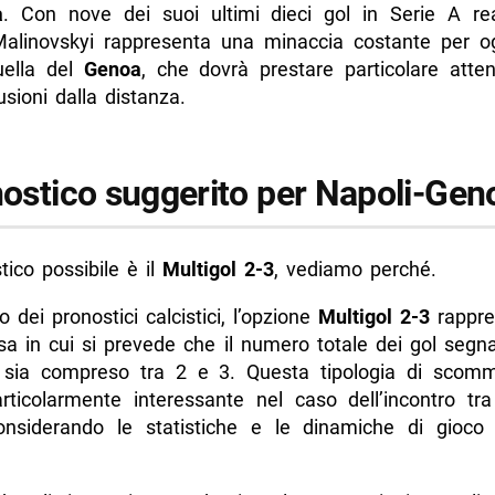
a
. Con nove dei suoi ultimi dieci gol in Serie A rea
Malinovskyi rappresenta una minaccia costante per og
uella del
Genoa
, che dovrà prestare particolare atten
sioni dalla distanza.
onostico suggerito per Napoli-Gen
ico possibile è il
Multigol 2-3
, vediamo perché.
o dei pronostici calcistici, l’opzione
Multigol 2-3
rappre
 in cui si prevede che il numero totale dei gol segna
a sia compreso tra 2 e 3. Questa tipologia di sco
rticolarmente interessante nel caso dell’incontro tr
onsiderando le statistiche e le dinamiche di gioco