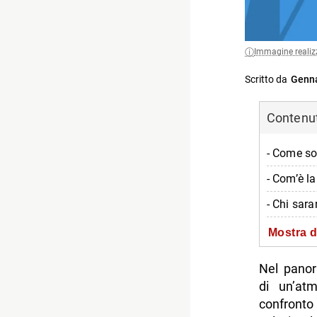
Immagine realiz
Scritto da
Genna
Contenuti
- Come so
- Com’è l
- Chi sara
- Il prono
Mostra d
-- Scopri 
Nel panor
di un’at
confronto