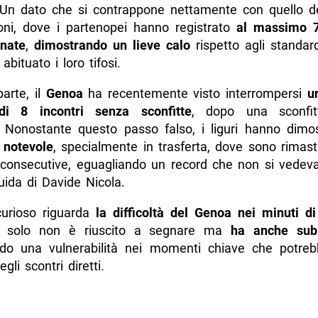
. Un dato che si contrappone nettamente con quello de
oni, dove i partenopei hanno registrato
al massimo 7
rnate
,
dimostrando un lieve calo
rispetto agli standar
abituato i loro tifosi.
parte, il
Genoa
ha recentemente visto interrompersi
u
 di 8 incontri senza sconfitte
, dopo una sconfit
a. Nonostante questo passo falso, i liguri hanno dim
a notevole
, specialmente in trasferta, dove sono rimast
 consecutive, eguagliando un record che non si vedev
uida di Davide Nicola.
urioso riguarda
la difficoltà del Genoa nei minuti d
 solo non è riuscito a segnare ma
ha anche sub
do una vulnerabilità nei momenti chiave che potre
gli scontri diretti.