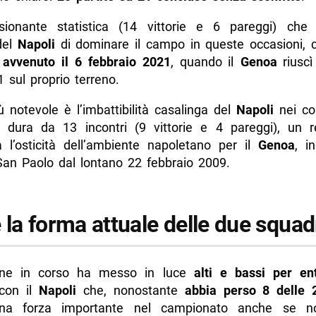
sionante statistica (14 vittorie e 6 pareggi) che r
del
Napoli
di dominare il campo in queste occasioni,
 avvenuto il 6 febbraio 2021
, quando il
Genoa
riuscì
 sul proprio terreno.
 notevole è l’imbattibilità casalinga del
Napoli
nei con
he dura da 13 incontri (9 vittorie e 4 pareggi), un 
a l’osticità dell’ambiente napoletano per il
Genoa
, i
 San Paolo dal lontano 22 febbraio 2009.
 la forma attuale delle due squad
one in corso ha messo in luce
alti e bassi per e
 con il
Napoli
che, nonostante
abbia perso 8 delle 2
na forza importante nel campionato anche se n