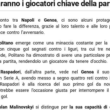
ranno i giocatori chiave della par
ronto tra
Napoli
e
Genoa
, ci sono alcuni protag
 fare la differenza, grazie al loro talento e alle loro
ce contro l’avversario.
litano
emerge come una minaccia costante per la d
on cinque gol segnati contro i liguri, tra cui tre ne
ide, Politano ha dimostrato di avere una particolare p
a partita, rendendolo un giocatore da tenere d’occhio.
Raspadori
, dall’altra parte, vede nel
Genoa
il suo 
 in Serie A, avendo messo a segno quattro reti contro i
 Raspadori è alla ricerca del suo primo gol da n
trebbe essere l’occasione giusta per interrompere il
 gol.
slan Malinovskyi
si distingue per
la sua capacità di 