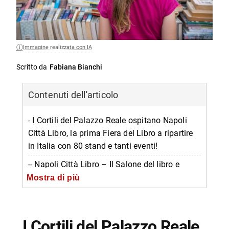
Immagine realizzata con IA
Scritto da
Fabiana Bianchi
Contenuti dell'articolo
- I Cortili del Palazzo Reale ospitano Napoli
Città Libro, la prima Fiera del Libro a ripartire
in Italia con 80 stand e tanti eventi!
-- Napoli Città Libro – Il Salone del libro e
dell’editoria
Mostra di più
-- Il programma degli incontri
-- La Fiera del Libro: gli altri appuntamenti in
I Cortili del Palazzo Reale
Campania