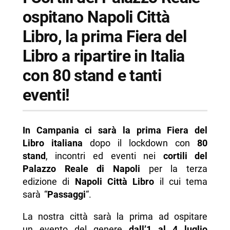
ospitano Napoli Città
-- Informazioni su Napoli Città Libro
Libro, la prima Fiera del
-- Scopri di più da Napolike.it
Libro a ripartire in Italia
con 80 stand e tanti
eventi!
In Campania ci sarà la prima Fiera del
Libro italiana
dopo il lockdown con
80
stand
, incontri ed eventi nei
cortili del
Palazzo Reale di Napoli
per la terza
edizione di
Napoli Città Libro
il cui tema
sarà “
Passaggi
“.
La nostra città sarà la prima ad ospitare
un evento del genere
dall’1 al 4 luglio