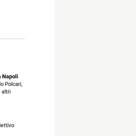
 Napoli
o Polcari,
altri
ettivo