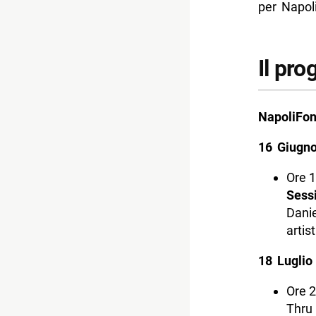
per Napoli
Il pr
NapoliFon
16 Giugn
Ore 1
Sess
Danie
artist
18 Luglio
Ore 2
Thru 