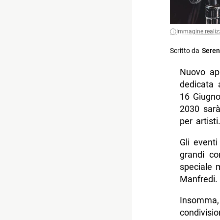
Immagine realiz
Scritto da
Seren
Nuovo a
dedicata 
16 Giugno
2030 sarà
per artist
Gli event
grandi co
speciale 
Manfredi.
Insomma,
condivisi