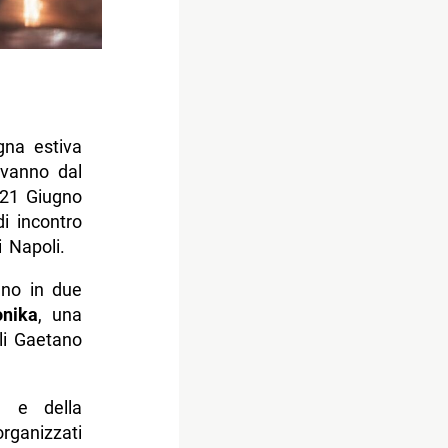
gna estiva
 vanno dal
 21 Giugno
 incontro
i Napoli.
nno in due
onika
, una
li Gaetano
a e della
rganizzati