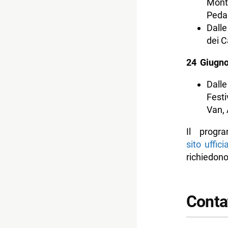
Monte
Pedan
Dalle
dei C
24 Giugn
Dalle
Festi
Van, 
Il progr
sito uffic
richiedono
Contat