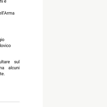
hi e
ell’Arma
gio
dovico
ltare sul
ma alcuni
te.