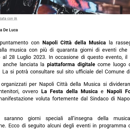
zata con IA
a De Luca
ppuntamento con
Napoli Città della Musica
la rasse
alla musica con più di quaranta giorni di eventi che
 al 28 Luglio 2023. In occasione di questo evento, il
 anche lanciata la
piattaforma digitale
come luogo di
i. La si potrà consultare sul sito ufficiale del Comune d
i organizzati per Napoli Città della Musica si dividera
ntenitori, ovvero
La Festa della Musica
e
Napoli F
manifestazione voluta fortemente dal Sindaco di Napo
 saranno giorni speciali all’insegna della music
one. Ecco di seguito alcuni degli eventi in programma o