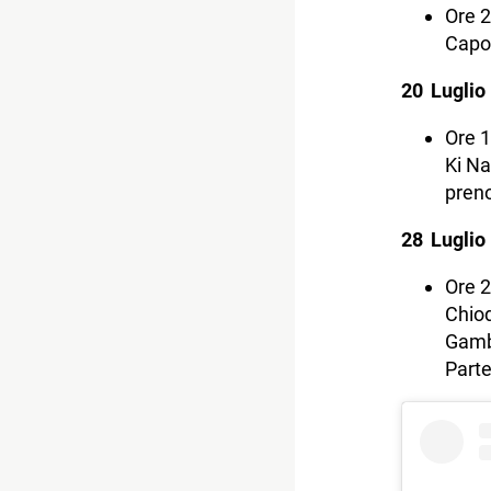
Ore 2
Capon
20 Luglio
Ore 1
Ki Na
preno
28 Luglio
Ore 2
Chiod
Gambi
Parte