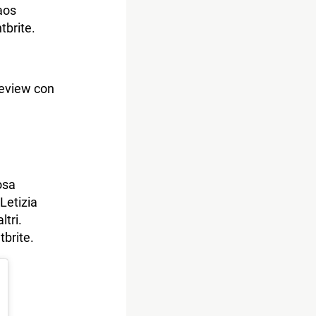
aos
tbrite.
review con
osa
Letizia
tri.
tbrite.