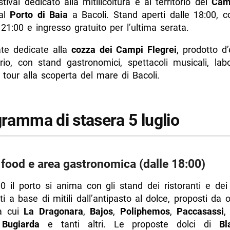
estival dedicato alla mitilicoltura e al territorio dei
Cam
 al
Porto di Baia
a Bacoli. Stand aperti dalle 18:00, co
 21:00 e ingresso gratuito per l’ultima serata.
lus Fest è gratuito?
ate dedicate alla
cozza dei Campi Flegrei
, prodotto d
 svolge il Mytilus Fest?
orio, con stand gastronomici, spettacoli musicali, lab
i mangia al Mytilus Fest?
tour alla scoperta del mare di Bacoli.
 parcheggio?
di più da Napolike.it
gramma di stasera 5 luglio
 food e area gastronomica (dalle 18:00)
0 il porto si anima con gli stand dei ristoranti e dei
atti a base di mitili dall’antipasto al dolce, proposti da o
ra cui
La Dragonara
,
Bajos
,
Poliphemos
,
Paccasassi
 Bugiarda
e tanti altri. Le proposte dolci di
Bl