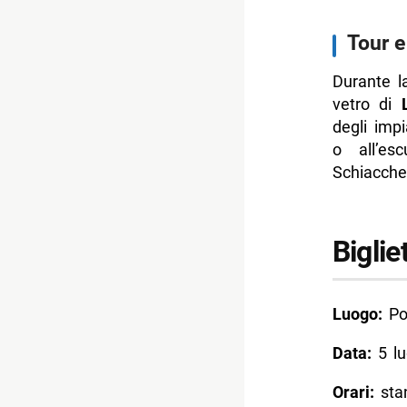
Tour e
Durante l
vetro di
degli impi
o all’es
Schiacchet
Biglie
Luogo:
Por
Data:
5 lu
Orari:
stan