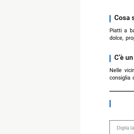
Cosa s
Piatti a b
dolce, pro
C’è un
Nelle vic
consiglia 
Digita la tua e-mail...