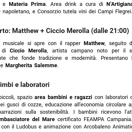
e
Materia Prima
. Area drink a cura di
N’Artigian
e napoletano, e Consorzio tutela vini dei Campi Flegrei
to: Matthew + Ciccio Merolla (dalle 21:00)
a musicale si apre con il rapper
Matthew
, seguito d
a di
Ciccio Merolla
, artista campano noto per il 
ente che fonde tradizione e modernità. Presentano
e
Margherita Salemme
.
imbi e laboratori
piccoli, spazio
area bambini e ragazzi
con laboratori c
 dei gusci di cozze, educazione all’economia circolare a
rrazioni sulla sostenibilità. I bambini ricevono l’at
Ambasciatore del Mare
certificato FEAMPA Campania.
con il Ludobus e animazione con Arcobaleno Animati