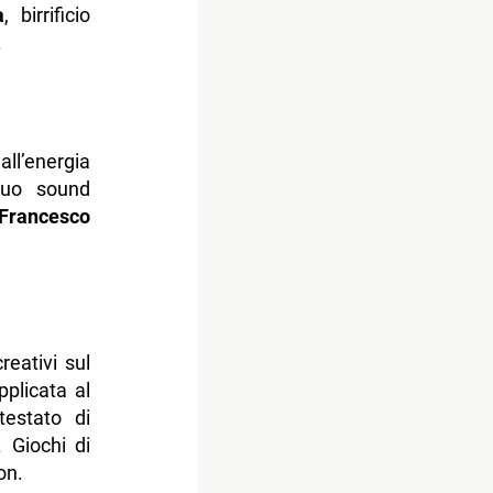
a
, birrificio
.
all’energia
suo sound
Francesco
reativi sul
pplicata al
testato di
 Giochi di
on.