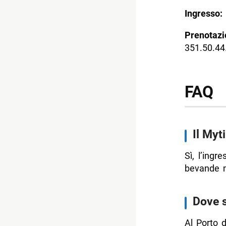
Ingresso:
Prenotazi
351.50.44
FAQ
Il Myt
Sì, l’ingr
bevande n
Dove s
Al Porto d