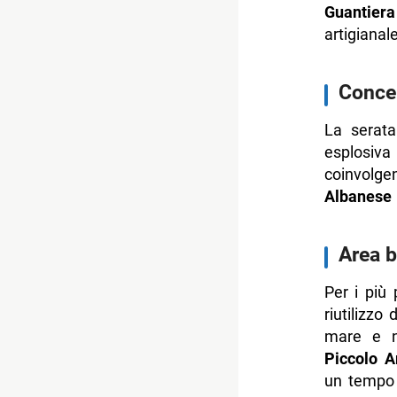
Guantiera
artigianal
Concer
La serat
esplosiv
coinvolg
Albanese
Area b
Per i più 
riutilizzo
mare e na
Piccolo 
un tempo 