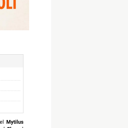
del
Mytilus