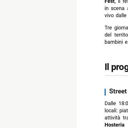
Fest
, il f
in scena
- FAQ
vivo dalle
-- Il Myti
Tre giorn
-- Dove si
del territ
-- Cosa s
bambini e 
-- C’è un
-- Scopri 
Il pro
Street
Dalle 18:0
locali: pi
attività t
Hosteria