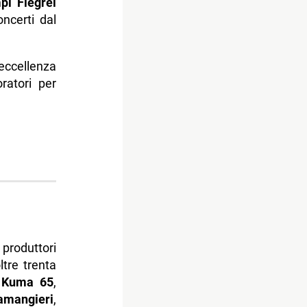
pi Flegrei
ncerti dal
’eccellenza
oratori per
 produttori
ltre trenta
,
Kuma 65
,
amangieri
,