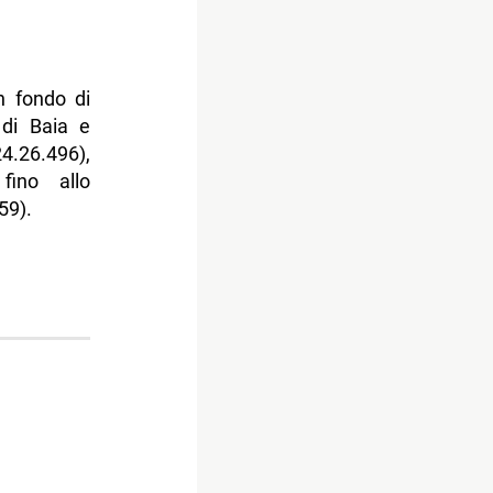
n fondo di
di Baia e
24.26.496),
fino allo
59).