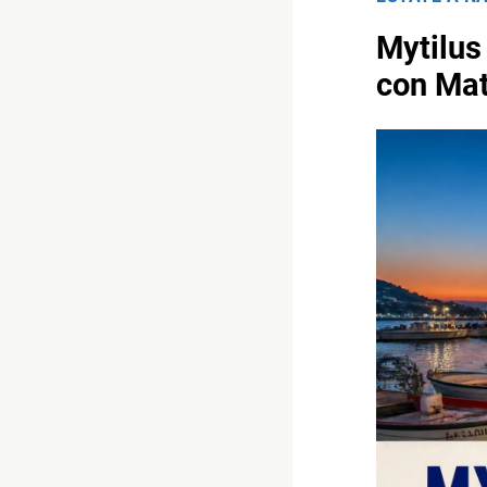
Mytilus
con Mat