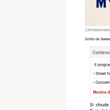
Immagine realiz
Scritto da
Genna
Contenuti
- Il progr
-- Street 
-- Concer
-- Area bi
Mostra d
-- Tour e 
Si chiude
- Bigliett