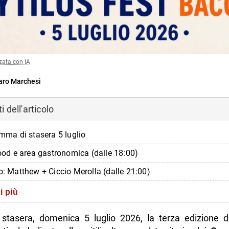
zata con IA
ro Marchesi
 dell'articolo
amma di stasera 5 luglio
food e area gastronomica (dalle 18:00)
to: Matthew + Ciccio Merolla (dalle 21:00)
mbi e laboratori
i più
escursioni
 stasera, domenica 5 luglio 2026, la terza edizione 
i e informazioni