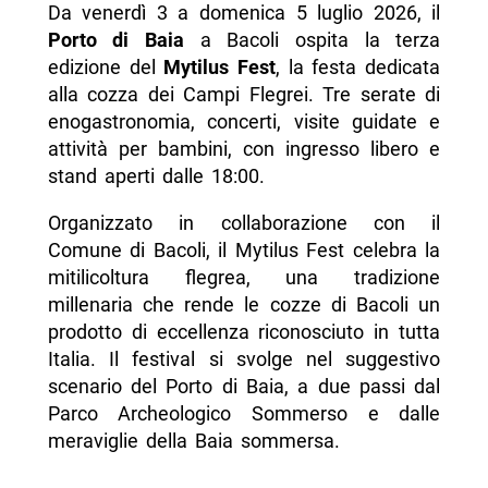
Da venerdì 3 a domenica 5 luglio 2026, il
- Attività e visite guidate
Porto di Baia
a Bacoli ospita la terza
edizione del
Mytilus Fest
, la festa dedicata
- Dati evento
alla cozza dei Campi Flegrei. Tre serate di
- FAQ
enogastronomia, concerti, visite guidate e
attività per bambini, con ingresso libero e
-- Quando si tiene il Mytilus Fest 2026?
stand aperti dalle 18:00.
-- Dove si svolge?
Organizzato in collaborazione con il
-- L ingresso è gratuito?
Comune di Bacoli, il Mytilus Fest celebra la
-- Ci sono attività per bambini?
mitilicoltura flegrea, una tradizione
millenaria che rende le cozze di Bacoli un
-- Come raggiungere il Porto di Baia?
prodotto di eccellenza riconosciuto in tutta
-- Scopri di più da Napolike.it
Italia. Il festival si svolge nel suggestivo
scenario del Porto di Baia, a due passi dal
Parco Archeologico Sommerso e dalle
meraviglie della Baia sommersa.