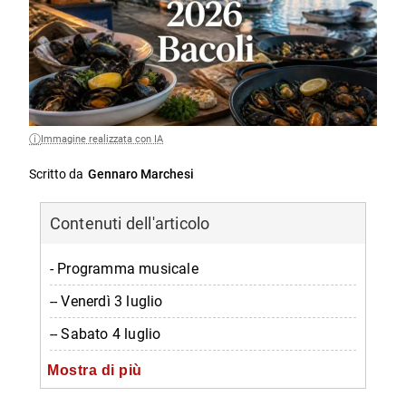
Immagine realizzata con IA
Scritto da
Gennaro Marchesi
Contenuti dell'articolo
- Programma musicale
-- Venerdì 3 luglio
-- Sabato 4 luglio
-- Domenica 5 luglio
Mostra di più
- Stand gastronomici e area drink