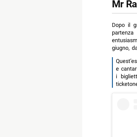
Mr Rai
Dopo il g
partenza
entusiasm
giugno, d
Quest’es
e cantar
i bigli
ticketone