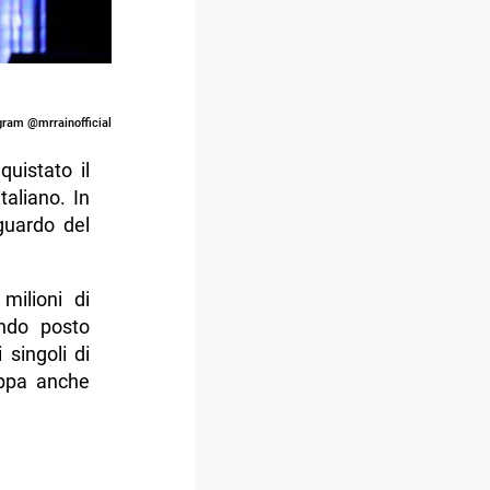
agram @mrrainofficial
quistato il
taliano. In
guardo del
milioni di
ondo posto
 singoli di
appa anche