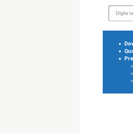
Digita la tua e-mail...
Do
Qu
Pre