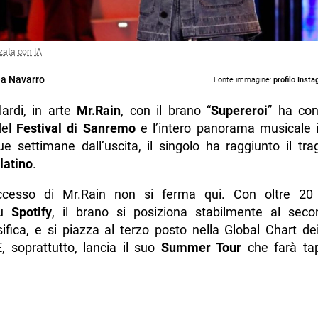
zata con IA
a Navarro
Fonte immagine:
profilo Inst
ardi, in arte
Mr.Rain
, con il brano “
Supereroi
” ha con
del
Festival di Sanremo
e l’intero panorama musicale i
e settimane dall’uscita, il singolo ha raggiunto il tra
latino
.
cesso di Mr.Rain non si ferma qui. Con oltre 20 
su
Spotify
, il brano si posiziona stabilmente al sec
sifica, e si piazza al terzo posto nella Global Chart dei
, soprattutto, lancia il suo
Summer Tour
che farà t