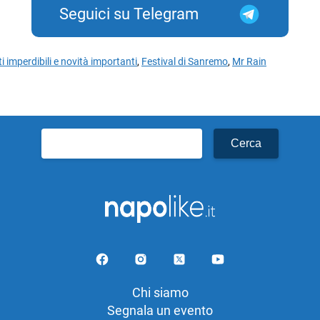
Seguici su Telegram
i imperdibili e novità importanti
,
Festival di Sanremo
,
Mr Rain
Ricerca
per:
Chi siamo
Segnala un evento