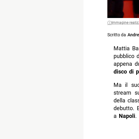
Immagine realiz
Scritto da
Andre
Mattia Bal
pubblico 
appena du
disco di p
Ma il suc
stream 
della clas
debutto. E
a
Napoli
.