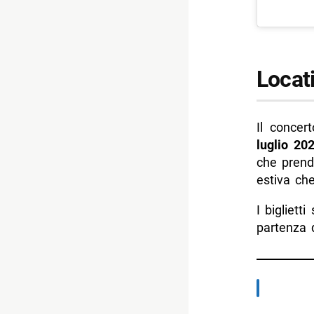
Locati
Il concer
luglio 20
che prend
estiva che
I bigliett
partenza 