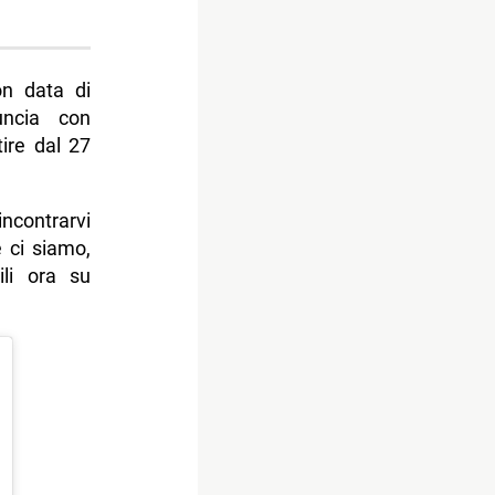
on data di
uncia con
tire dal 27
ncontrarvi
 ci siamo,
li ora su