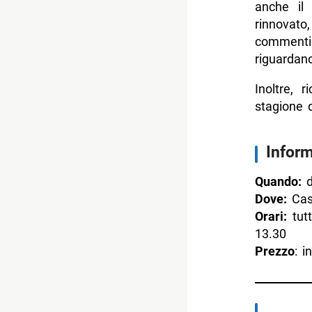
anche il
s
rinnovato
commenti 
riguardano
Inoltre, 
stagione d
Inform
Quando:
d
Dove:
Cast
Orari:
tutt
13.30
Prezzo
: i