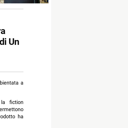
ra
di Un
mbientata a
a fiction
permettono
rodotto ha