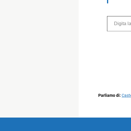
Digita la tua e-mail...
Parliamo di:
Caste