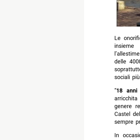
Le onorif
insieme 
l’allesti
delle 400
soprattut
sociali pi
“
18 anni
arricchit
genere r
Castel de
sempre pr
In occasi