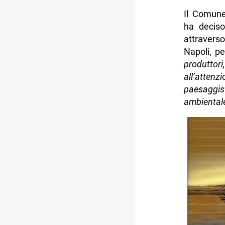
Il Comune 
ha deciso
attraver
Napoli, p
produttor
all’attenz
paesaggi
ambientale