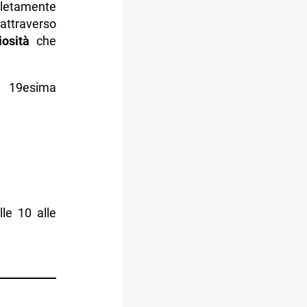
letamente
attraverso
iosità
che
 l 19esima
lle 10 alle