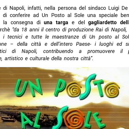
di Napoli, infatti, nella persona del sindaco Luigi De
 di conferire ad Un Posto al Sole una speciale b
so la consegna di
una targa
e del
gagliardetto dell
erchè
“da 18 anni il centro di produzione Rai di Napoli, gl
i, i tecnici e tutte le maestranze di Un posto al So
ione – della città e dell’intero Paese- i luoghi ed si
stici di Napoli, contribuendo a promuovere il p
, artistico e culturale della nostra città”.