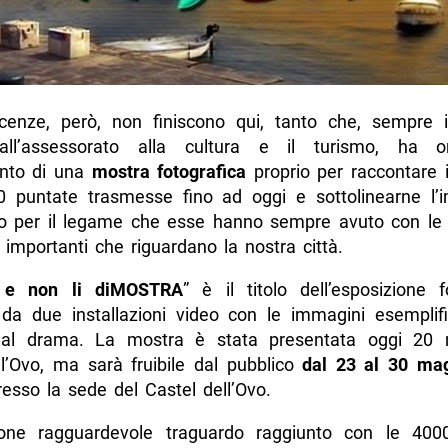
icenze, però, non finiscono qui, tanto che, sempre
all’assessorato alla cultura e il turismo, ha or
mento di una
mostra fotografica
proprio per raccontare i
0 puntate trasmesse fino ad oggi e sottolinearne l’
to per il legame che esse hanno sempre avuto con le
ù importanti che riguardano la nostra città.
 e non li diMOSTRA
” è il titolo dell’esposizione f
a da due installazioni video con le immagini esemplifi
eal drama. La mostra è stata presentata oggi 20 
ll’Ovo, ma sarà fruibile dal pubblico
dal 23 al 30 ma
esso la sede del Castel dell’Ovo.
one ragguardevole traguardo raggiunto con le 400