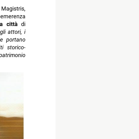
 Magistris,
enemerenza
a città
di
i attori, i
le portano
ti storico-
atrimonio