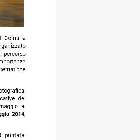
 il Comune
ganizzato
l percorso
importanza
 tematiche
otografica,
cative del
maggio al
ggio 2014
,
0 puntata,