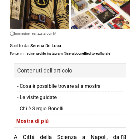
Immagine realizzata con IA
Scritto da
Serena De Luca
Fonte immagine:
profilo instagram @sergiobonellieditoreufficiale
Contenuti dell'articolo
- Cosa è possibile trovare alla mostra
- Le visite guidate
- Chi è Sergio Bonelli
- Contatti e informazioni
Mostra di più
-- Scopri di più da Napolike.it
A Città della Scienza a Napoli, dall’8