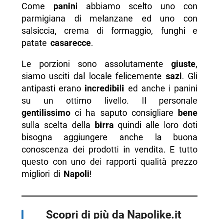
Come
panini
abbiamo scelto uno con
parmigiana di melanzane ed uno con
salsiccia, crema di formaggio, funghi e
patate
casarecce
.
Le porzioni sono assolutamente
giuste
,
siamo usciti dal locale felicemente
sazi
. Gli
antipasti erano
incredibili
ed anche i panini
su un ottimo livello. Il personale
gentilissimo
ci ha saputo consigliare
bene
sulla scelta della
birra
quindi alle loro doti
bisogna aggiungere anche la buona
conoscenza dei prodotti in vendita. E tutto
questo con uno dei rapporti qualità prezzo
migliori di
Napoli
!
Scopri di più da Napolike.it