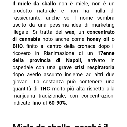
Il
miele da sballo
non è miele, non è un
- Perché mangiare il wax può rendere gli effetti
prodotto naturale e non ha nulla di
più imprevedibili
rassicurante, anche se il nome sembra
uscito da una pessima idea di marketing
- Dabbing, honey oil e BHO, i nomi dietro il
illegale. Si tratta del
wax
, un
concentrato
miele da sballo
di cannabis
noto anche come
honey oil
o
- Acquisto online e mercato parallelo, dove
BHO
, finito al centro della cronaca dopo il
aumentano i rischi
ricovero in Rianimazione di un
17enne
della provincia di Napoli
, arrivato in
- Cosa dovranno chiarire le analisi dei
ospedale con una
grave crisi respiratoria
carabinieri
dopo averlo assunto insieme ad altri due
-- Scopri di più da Napolike.it
giovani. La sostanza può contenere una
quantità di
THC
molto più alta rispetto alla
marijuana tradizionale, con concentrazioni
indicate fino al
60-90%
.