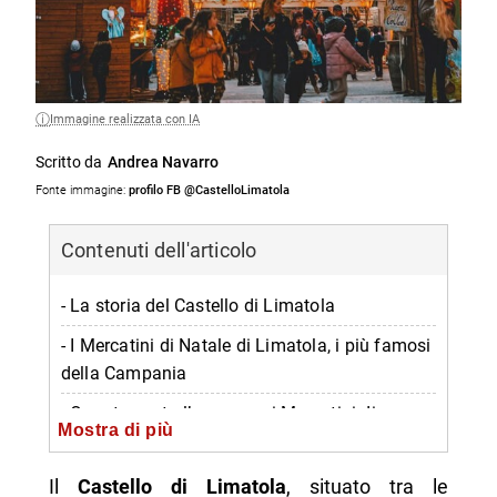
Immagine realizzata con IA
Scritto da
Andrea Navarro
Fonte immagine:
profilo FB @CastelloLimatola
Contenuti dell'articolo
- La storia del Castello di Limatola
- I Mercatini di Natale di Limatola, i più famosi
della Campania
- Quanto costa l’accesso ai Mercatini di
Mostra di più
Limatola? Info sui Biglietti
- Date e orari
Il
Castello di Limatola
, situato tra le