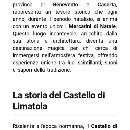
province di
Benevento
e
Caserta
,
-- Dal lunedì al giovedì (10:00 – 22:00)
rappresenta un tesoro storico che ogni
-- Venerdì (10:00 – 23:30)
anno, durante il periodo natalizio, si anima
con un evento unico: i
Mercatini di Natale
.
-- Sabato, domenica e venerdì 8 dicembre
Questo luogo incantevole, arricchito dalla
-- Giovedì 7 dicembre
sua storia e architettura, diventa una
destinazione magica per chi cerca di
-- Scopri di più da Napolike.it
immergersi nell’atmosfera festiva, offrendo
esperienze uniche tra luci scintillanti, suoni
e sapori della tradizione.
La storia del Castello di
Limatola
Risalente all’epoca normanna, il
Castello di