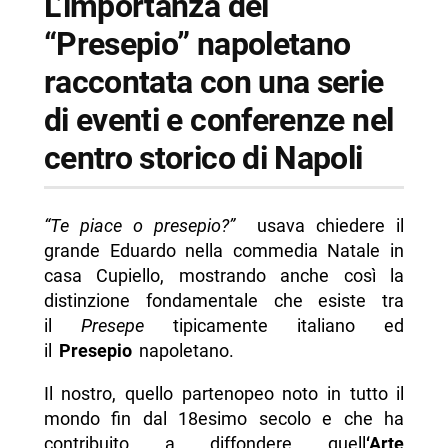
L’importanza del
-- Informazioni Memoria del futuro, le strade
“Presepio” napoletano
dell’Arte Presepiale a Napoli
raccontata con una serie
-- Scopri di più da Napolike.it
di eventi e conferenze nel
centro storico di Napoli
“Te piace o presepio?”
usava chiedere il
grande Eduardo nella commedia Natale in
casa Cupiello, mostrando anche così la
distinzione fondamentale che esiste tra
il
Presepe
tipicamente italiano ed
il
Presepio
napoletano.
Il nostro, quello partenopeo noto in tutto il
mondo fin dal 18esimo secolo e che ha
contribuito a diffondere quell
‘Arte