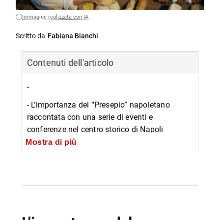
Immagine realizzata con IA
Scritto da
Fabiana Bianchi
Contenuti dell'articolo
-
- L’importanza del “Presepio” napoletano
raccontata con una serie di eventi e
conferenze nel centro storico di Napoli
Mostra di più
-- Visite guidate per diversamente abili con
guida, facilitatori ed accompagnatore turistico
-- Conferenze
-- Mostra d’Arte Presepiale
-- Bottega scuola di Arte presepiale