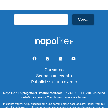
Ricerca
per:
Chi siamo
Segnala un evento
Pubblicizza il tuo evento
Napolike è un progetto di
Catani e Morreale
- P.IVA 09051111210 - cc nc nd
- info@napolike.it -
Credits realizzazione sito web
In quanto affiliati Awin, guadagniamo una commissione dagli acquisti idonei tramite i
link alla biglietteria. Tale commissione non comporta alcun supplemento di prezzo