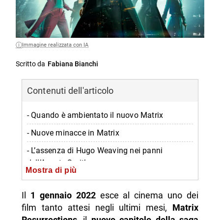
Immagine realizzata con IA
Scritto da
Fabiana Bianchi
Contenuti dell'articolo
- Quando è ambientato il nuovo Matrix
- Nuove minacce in Matrix
- L’assenza di Hugo Weaving nei panni
dell’Agente Smith
Mostra di più
- L’assenza illustre: Laurence Fishburne per
Morpheus
Il
1 gennaio 2022
esce al cinema uno dei
film tanto attesi negli ultimi mesi,
Matrix
- Sono previsti sequel?
Resurrections
, il
nuovo capitolo della saga