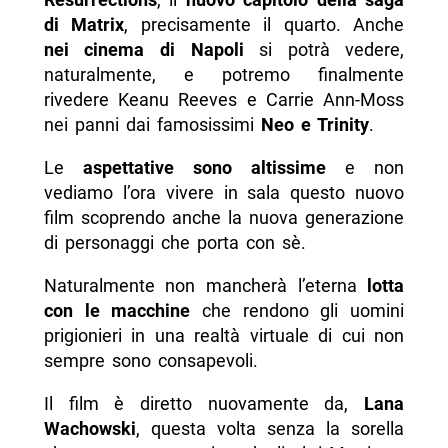
- Matrix Resurrection nei cinema di Napoli
di Matrix
, precisamente il quarto. Anche
nei cinema di Napoli
si potrà vedere,
-- Quando
naturalmente, e potremo finalmente
-- Regole anti-Covid
rivedere Keanu Reeves e Carrie Ann-Moss
nei panni dai famosissimi
Neo e Trinity
.
- Dove acquistare i biglietti:
-- Scopri di più da Napolike.it
Le
aspettative sono altissime
e non
vediamo l’ora vivere in sala questo nuovo
film scoprendo anche la nuova generazione
di personaggi che porta con sè.
Naturalmente non mancherà l’eterna
lotta
con le macchine
che rendono gli uomini
prigionieri in una realtà virtuale di cui non
sempre sono consapevoli.
Il film è diretto nuovamente da,
Lana
Wachowski
, questa volta senza la sorella