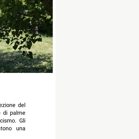
ezione del
e di palme
scismo. Gli
entono una