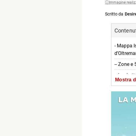
Immagine realiz
Scritto da
Desir
Contenuti
- Mappa Is
d’Oltrema
-- Zone e 
-- Laghett
Mostra d
-- Viale P
-- Strada
-- Fontane
-- Torre d
-- Area 2