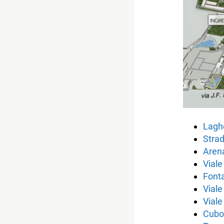
Laghe
Stra
Aren
Viale
Fonta
Vial
Viale
Cubo