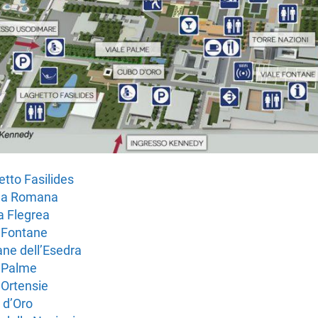
tto Fasilides
da Romana
a Flegrea
 Fontane
ne dell’Esedra
e Palme
 Ortensie
 d’Oro