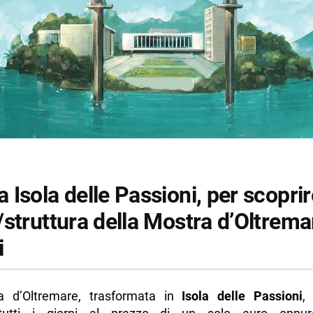
oro
rtensie
legrea
o Biciclette – Napoli Pedala
zioni Generali sull’Isola delle Passioni
di più da Napolike.it
Isola delle Passioni, per scoprir
struttura della Mostra d’Oltrema
i
a d’Oltremare, trasformata in
Isola delle Passioni
,