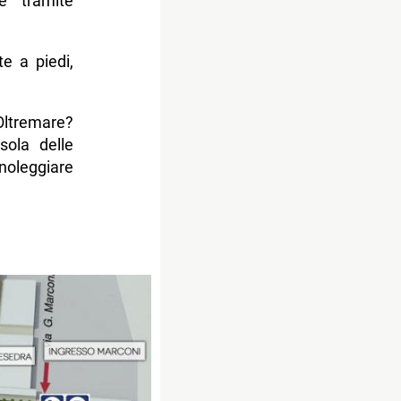
e tramite
e a piedi,
Oltremare?
Isola delle
noleggiare