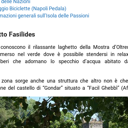
 delle Nazioni
gio Biciclette (Napoli Pedala)
mazioni generali sull’Isola delle Passioni
to Fasilides
 conoscono il rilassante laghetto della Mostra d’Oltr
merso nel verde dove è possibile stendersi in relax
lberi che adornano lo specchio d’acqua abitato da
.
 zona sorge anche una struttura che altro non è che
one del castello di “Gondar” situato a “Facil Ghebbì” (Af