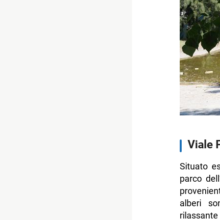
Viale
Situato e
parco del
provenient
alberi so
rilassante