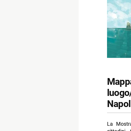
-- Cubo d’
-- Viale O
-- Arena F
-- Noleggi
-- Informa
-- Scopri 
Mappa 
luogo/
Napol
La Mostr