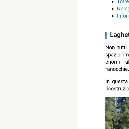
Torre
Noleg
Infor
Laghet
Non tutti
spazio im
enormi a
ranocchie
In questa
ricostruzi