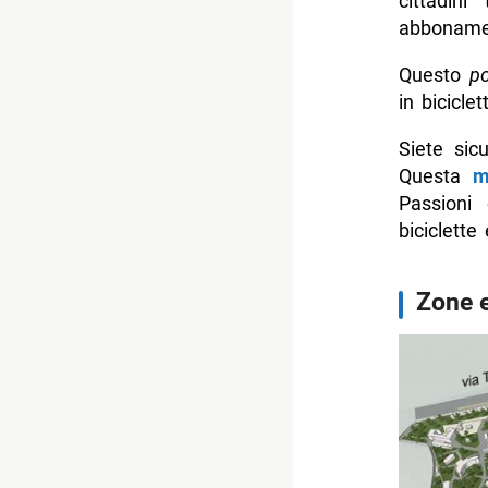
cittadin
abbonamen
Questo
po
in biciclet
Siete sic
Questa
m
Passioni 
biciclett
Zone e