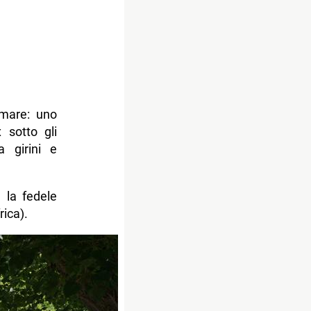
emare: uno
 sotto gli
 girini e
 la fedele
rica).