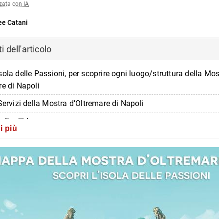
zata con IA
ee Catani
 dell'articolo
ola delle Passioni, per scoprire ogni luogo/struttura della Mos
re di Napoli
Servizi della Mostra d’Oltremare di Napoli
o Fasilides
i più
alme
 Romana
 dell’Esedra
elle Nazioni
8 Fontane