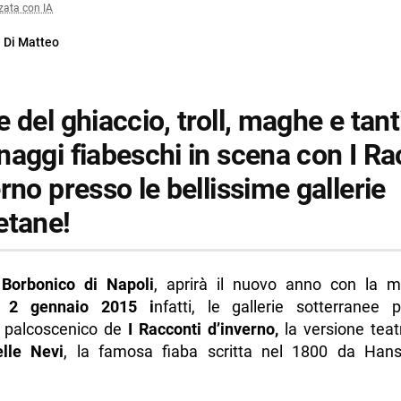
zata con IA
 Di Matteo
 del ghiaccio, troll, maghe e tant
naggi fiabeschi in scena con I Ra
rno presso le bellissime gallerie
etane!
 Borbonico di Napoli
, aprirà il nuovo anno con la m
l 2 gennaio 2015 i
nfatti, le gallerie sotterranee 
l palcoscenico de
I Racconti d’inverno,
la versione tea
lle Nevi
, la famosa fiaba scritta nel 1800 da Hans