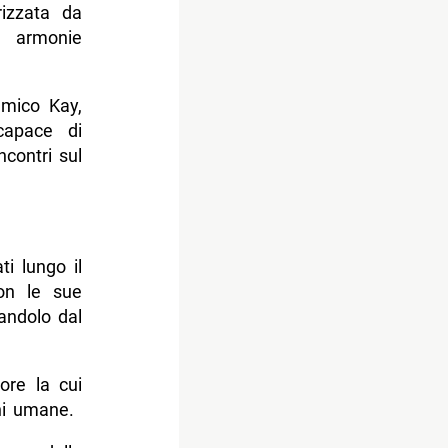
rizzata da
e armonie
amico Kay,
capace di
ncontri sul
ti lungo il
on le sue
andolo dal
ore la cui
oni umane.