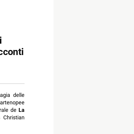
i
cconti
agia delle
partenopee
trale de
La
 Christian