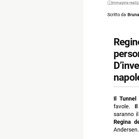
Immagine realiz
Scritto da
Bruna
Regine
perso
D’inve
napol
Il Tunnel
favole.
I
saranno i
Regina de
Andersen.