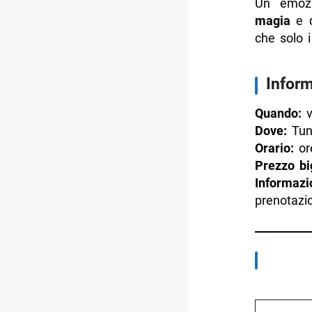
Un emozi
magia
e d
che solo i
Inform
Quando:
v
Dove:
Tunn
Orario:
or
Prezzo big
Informazi
prenotazio
Digita la tua e-mail...