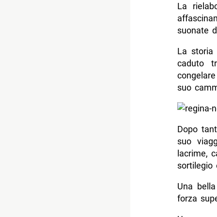
La rielab
affascina
suonate d
La storia
caduto t
congelare 
suo camm
Dopo tante
suo viag
lacrime, c
sortilegio
Una bella
forza supe