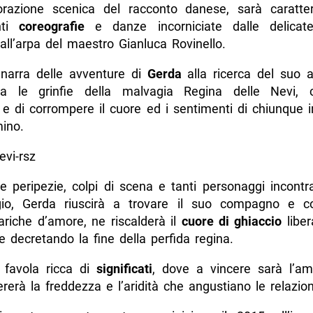
orazione scenica del racconto danese, sarà caratte
nti
coreografie
e danze incorniciate dalle delicat
all’arpa del maestro Gianluca Rovinello.
 narra delle avventure di
Gerda
alla ricerca del suo 
ra le grinfie della malvagia Regina delle Nevi, 
e di corrompere il cuore ed i sentimenti di chiunque i
ino.
 peripezie, colpi di scena e tanti personaggi incontra
gio, Gerda riuscirà a trovare il suo compagno e c
ariche d’amore, ne riscalderà il
cuore di ghiaccio
liber
 e decretando la fine della perfida regina.
 favola ricca di
significati
, dove a vincere sarà l’am
rerà la freddezza e l’aridità che angustiano le relazi