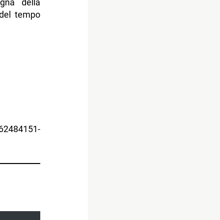
gna della
 del tempo
62484151-