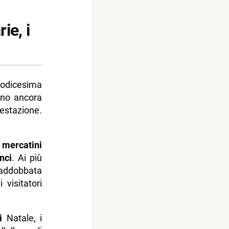
ie, i
odicesima
ono ancora
estazione.
 mercatini
nci
. Ai più
 addobbata
 visitatori
i
Natale, i