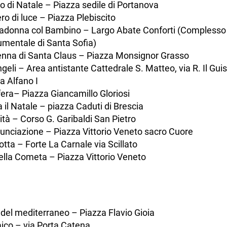
o di Natale – Piazza sedile di Portanova
ero di luce – Piazza Plebiscito
adonna col Bambino – Largo Abate Conforti (Complesso
mentale di Santa Sofia)
nna di Santa Claus – Piazza Monsignor Grasso
ngeli – Area antistante Cattedrale S. Matteo, via R. Il Gui
a Alfano I
era– Piazza Giancamillo Gloriosi
a il Natale – piazza Caduti di Brescia
ità – Corso G. Garibaldi San Pietro
unciazione – Piazza Vittorio Veneto sacro Cuore
otta – Forte La Carnale via Scillato
ella Cometa – Piazza Vittorio Veneto
i del mediterraneo – Piazza Flavio Gioia
co – via Porta Catena