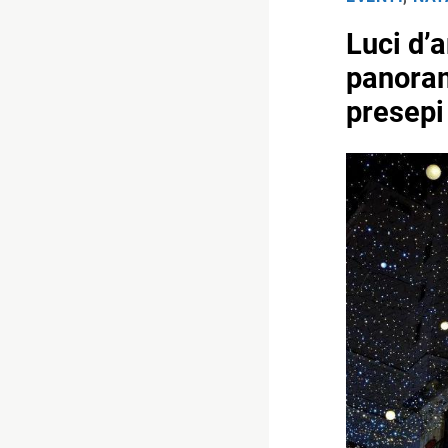
Luci d’
panoram
presepi