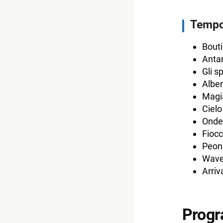
Temp
Bouti
Antar
Gli s
Alber
Magia
Cielo
Onde 
Fiocc
Peoni
Wave
Arriv
Progr