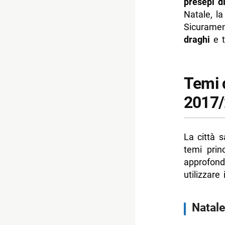
- Luci d’a
presepi d
Natale, la
- Informa
Sicurame
-- Scopri 
draghi
e t
Temi d
2017
La città s
temi princ
approfon
utilizzare
Natale