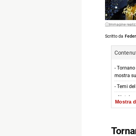
Immagine realiz
Scritto da
Feder
Contenuti
- Tornano
mostra su 
- Temi de
-- Natale
Mostra d
-- Mito
-- Sogno
Tornan
-- Tempo