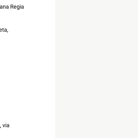
gana Regia
eta,
, via