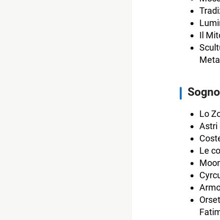
Tradi
Lumin
Il Mi
Scult
Metam
Sogno
Lo Zo
Astri
Coste
Le co
Moonl
Cyrcu
Armon
Orset
Fati