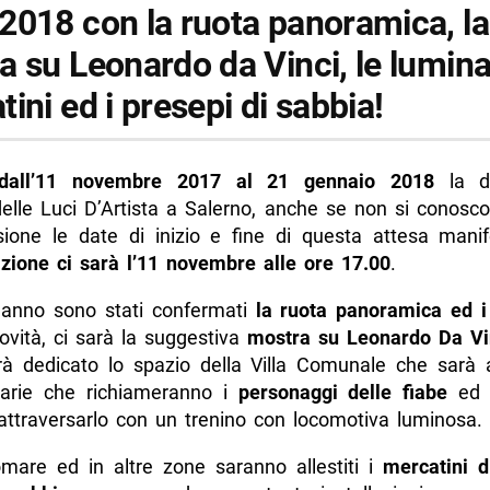
2018 con la ruota panoramica, la
ma Luci d’artista 2017/2018 a Salerno
 su Leonardo da Vinci, le luminar
panoramica
ini ed i presepi di sabbia!
 di Leonardo Da Vinci
ni di Natale
tivity – Presepi di sabbia
dall’11 novembre 2017 al 21 gennaio 2018
la d
delle Luci D’Artista a Salerno, anche se non si conosc
nno in Piazza
sione le date di inizio e fine di questa attesa manif
d’arte presepiale
azione ci sarà l’11 novembre alle ore 17.00
.
ostra presepiale della città di Salerno
’anno sono stati confermati
la ruota panoramica ed i
epe del maestro Carotenuto
novità, ci sarà la suggestiva
mostra su Leonardo Da Vi
arà dedicato lo spazio della Villa Comunale che sarà
al Culture Giovani – Linea d’Ombra
arie che richiameranno i
personaggi delle fiabe
ed i
la Minerva
attraversarlo con un trenino con locomotiva luminosa.
gi
mare ed in altre zone saranno allestiti i
mercatini d