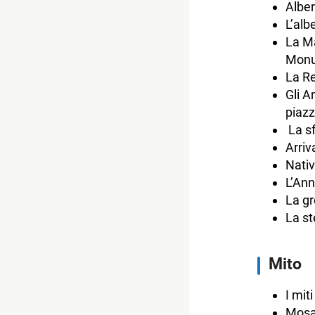
Alber
L’alb
La M
Monu
La Re
Gli A
piazz
La sf
Arriv
Nativ
L’Ann
La gr
La st
Mito
I mit
Mosai