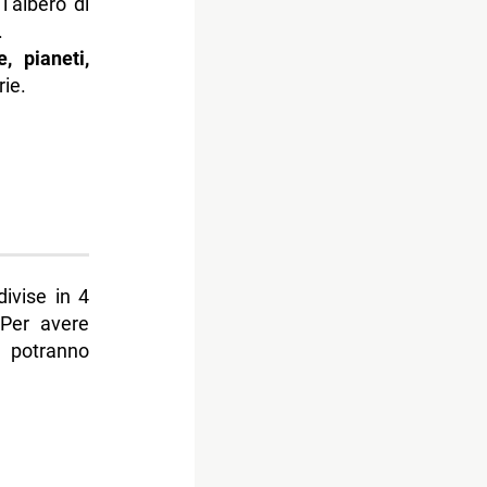
’albero di
.
, pianeti,
ie.
divise in 4
 Per avere
 potranno