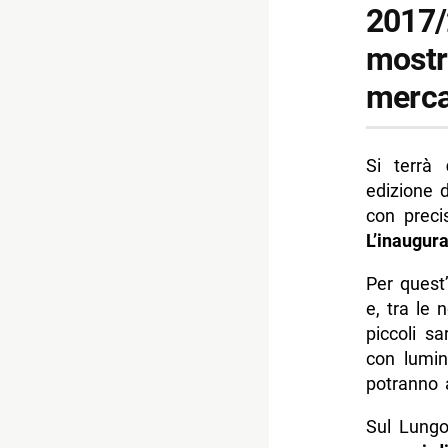
2017/
- Program
mostra
-- Ruota 
mercat
-- Mostra
-- Mercati
-- Sand Na
Si terrà
edizione 
-- Capoda
con preci
-- Mostra 
L’inaugur
-- XXIII M
Per quest
-- Il Pres
e, tra le 
piccoli s
-- Festiv
con lumin
-- Luci al
potranno 
- Parcheg
Sul Lungo