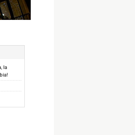
, la
bia!