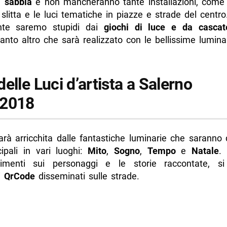
rtista Card
i sabbia
e non mancheranno tante installazioni, come l
 slitta e le luci tematiche in piazze e strade del centro
zioni sulle Luci d’artista 2017/2018
nte saremo stupidi dai
giochi di luce e da cascate
di più da Napolike.it
anto altro che sarà realizzato con le bellissime luminar
elle Luci d’artista a Salerno
/2018
arà arricchita dalle fantastiche luminarie che saranno 
ipali in vari luoghi:
Mito
,
Sogno
,
Tempo
e
Natale
.
dimenti sui personaggi e le storie raccontate, si
 i
QrCode
disseminati sulle strade.