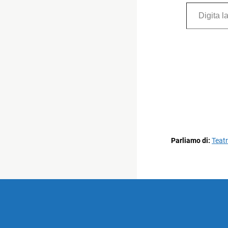
Digita la tua e-mail...
Parliamo di:
Teat