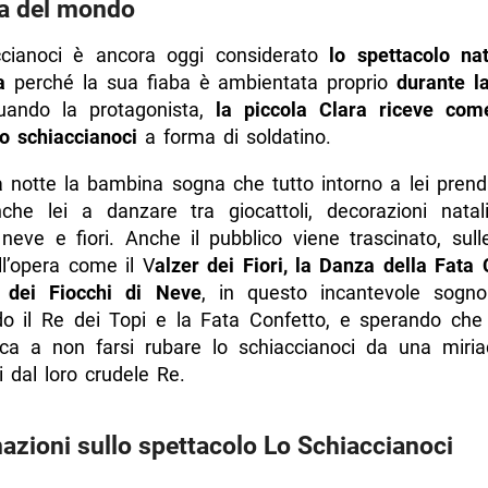
a del mondo
cianoci è ancora oggi considerato
lo spettacolo nat
a
perché la sua fiaba è ambientata proprio
durante la
uando la protagonista,
la piccola Clara riceve com
o schiaccianoci
a forma di soldatino.
a notte la bambina sogna che tutto intorno a lei prenda
nche lei a danzare tra giocattoli, decorazioni nataliz
 neve e fiori. Anche il pubblico viene trascinato, sul
ll’opera come il V
alzer dei Fiori, la Danza della Fata 
 dei Fiocchi di Neve
, in questo incantevole sogno 
do il Re dei Topi e la Fata Confetto, e sperando che 
sca a non farsi rubare lo schiaccianoci da una miria
 dal loro crudele Re.
azioni sullo spettacolo Lo Schiaccianoci