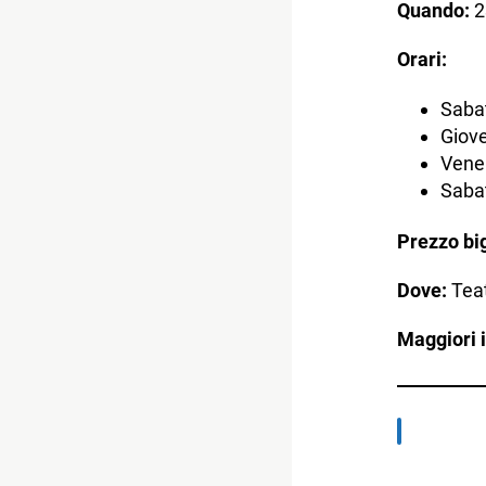
Quando:
2
Orari:
Sabat
Giove
Vener
Sabat
Prezzo big
Dove:
Teat
Maggiori 