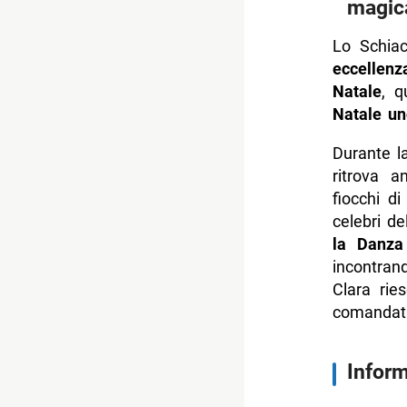
magic
Lo Schiac
eccellenz
Natale
, q
Natale un
Durante l
ritrova a
fiocchi di
celebri de
la Danza
incontran
Clara rie
comandati
Inform