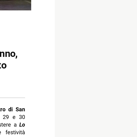
anno,
to
tro di San
8, 29 e 30
istere a
Lo
 festività