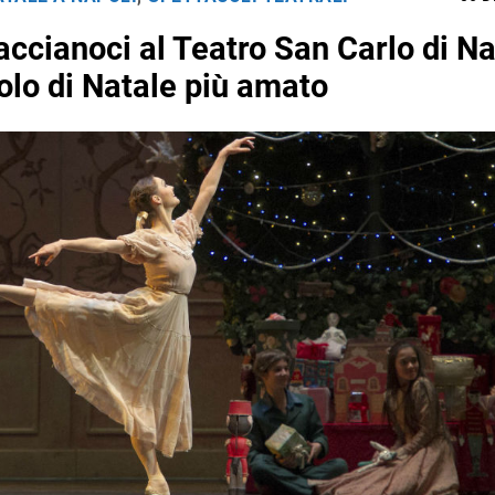
accianoci al Teatro San Carlo di Nap
olo di Natale più amato