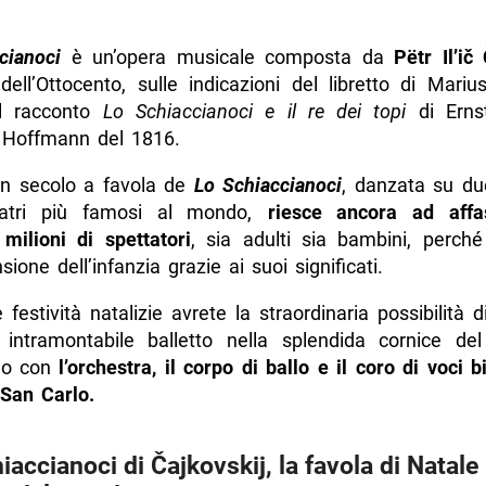
cianoci
è un’opera musicale composta da
Pëtr Il’ič
 dell’Ottocento, sulle indicazioni del libretto di Mari
al racconto
Lo Schiaccianoci e il re dei topi
di Erns
Hoffmann del 1816.
un secolo a favola de
Lo Schiaccianoci
, danzata su du
teatri più famosi al mondo,
riesce ancora ad affa
 milioni di spettatori
, sia adulti sia bambini, perché 
sione dell’infanzia grazie ai suoi significati.
 festività natalizie avrete la straordinaria possibilità d
intramontabile balletto nella splendida cornice d
eo con
l’orchestra, il corpo di ballo e il coro di voci 
 San Carlo.
iaccianoci di Čajkovskij, la favola di Natale