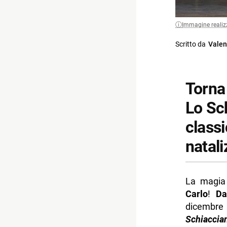
Immagine realiz
Scritto da
Valen
Torna
Lo Sch
classi
natali
La magia 
Carlo
!
Da
dicembre 
Schiaccia