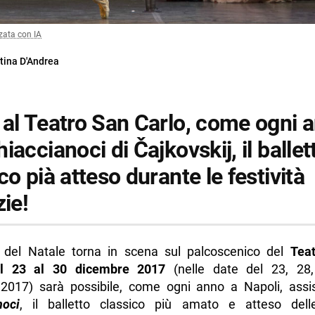
zata con IA
tina D'Andrea
 al Teatro San Carlo, come ogni 
iaccianoci di Čajkovskij, il ballet
co pià atteso durante le festività
zie!
del Natale torna in scena sul palcoscenico del
Tea
l 23 al 30 dicembre 2017
(nelle date del 23, 2
2017) sarà possibile, come ogni anno a Napoli, ass
noci
, il balletto classico più amato e atteso delle