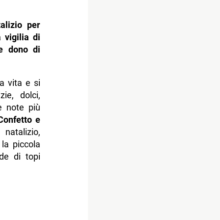
alizio per
 vigilia di
e dono di
 vita e si
ie, dolci,
le note più
Confetto e
natalizio,
la piccola
de di topi