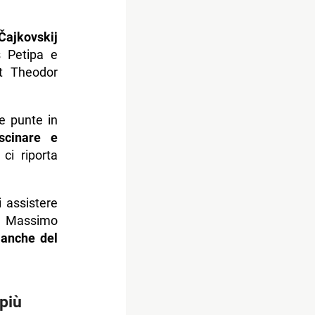
 Čajkovskij
us Petipa e
t Theodor
e punte in
scinare e
ci riporta
i assistere
el Massimo
bianche del
 più