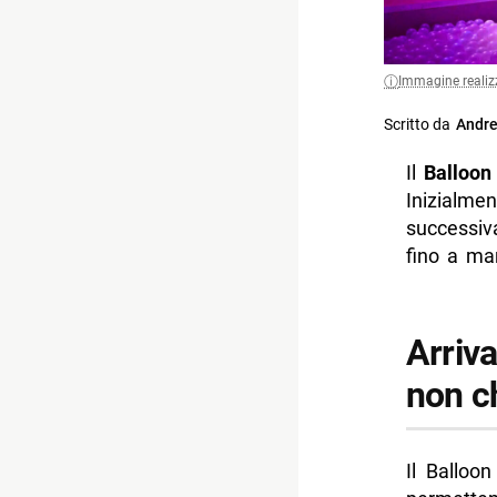
Immagine realiz
Scritto da
Andre
Il
Balloo
Inizialme
successiv
fino a ma
Arriva
non c
Il Balloo