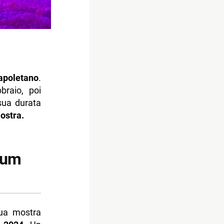
apoletano
.
braio, poi
sua durata
ostra.
seum
sua mostra