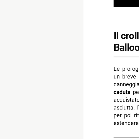
Il cro
Ballo
Le prorog
un breve 
danneggi
caduta
per
acquistato
asciutta. 
per poi r
estendere