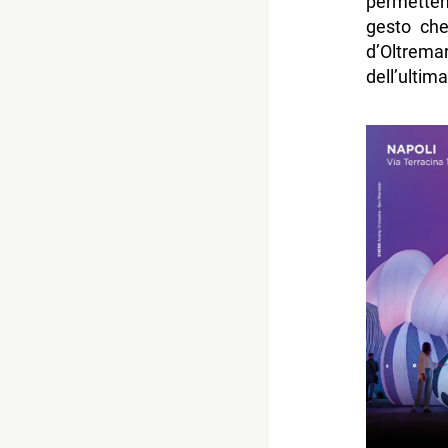
permetten
gesto che
d’Oltrema
dell’ultim