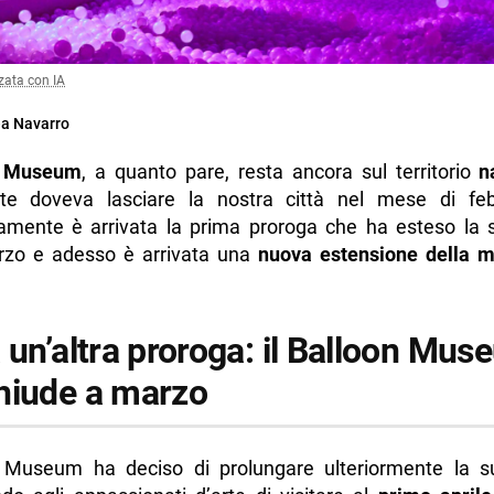
zata con IA
a Navarro
n Museum
, a quanto pare, resta ancora sul territorio
n
nte doveva lasciare la nostra città nel mese di feb
amente è arrivata la prima proroga che ha esteso la 
rzo e adesso è arrivata una
nuova estensione della m
 un’altra proroga: il Balloon Mu
hiude a marzo
n Museum ha deciso di prolungare ulteriormente la 