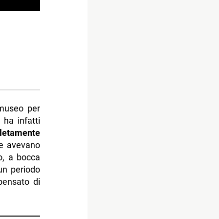
 museo per
a
ha infatti
letamente
he avevano
to, a bocca
 un periodo
pensato di