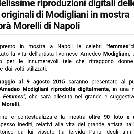
elissime riproduzioni digitali dell
originali di Modigliani in mostra
orà Morelli di Napoli
presto in mostra a Napoli le celebri
“femmes”
c
zato la vita dell’artista livornese Amedeo
Modigliani
, 
to per le innumerevoli tele che ritraggono donne
e dai volti stilizzati.
aggio al 9 agosto 2015
saranno presentate al pu
Amedeo Modigliani riprodotte digitalmente
, in una 
s Femmes”
, che sarà allestita nel grande e suggesti
 Morelli
.
hire e contestualizzare la mostra
oltre 90 foto e 
esso inediti, relativi alla vita del grande artista ita
torico da lui vissuto (la fervida Parigi degli ann