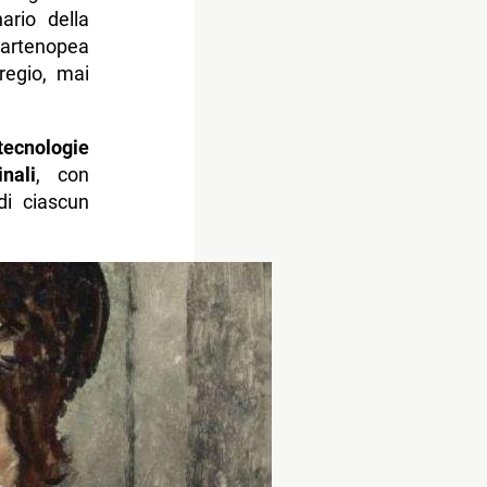
ario della
partenopea
regio, mai
 tecnologie
nali
, con
di ciascun