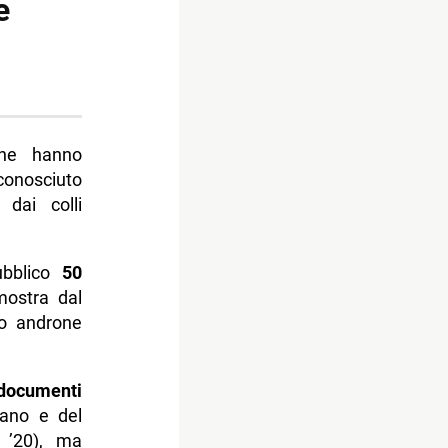
e
he hanno
conosciuto
 dai colli
bblico
50
mostra dal
vo androne
documenti
liano e del
i ’20), ma