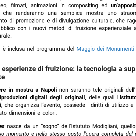
eo, filmati, animazioni in compositing ed
un’apposi
, che renderanno una semplice mostra uno straord
nto di promozione e di divulgazione culturale, che ragg
bblico con i nuovi metodi di fruizione esperienziale ap
rale.
 è inclusa nel programma del
Maggio dei Monumenti
esperienze di fruizione: la tecnologia a su
te
re in mostra a Napoli
non saranno tele originali dell
iproduzioni digitali degli originali
, delle quali l’
Istit
i
, che organizza l’evento, possiede i diritti di utilizzo e 
ato dimensioni e colori.
es
nasce da un “sogno” dell’Istututo Modigliani, quell
sso momento e nello stesso posto l’opera completa del 