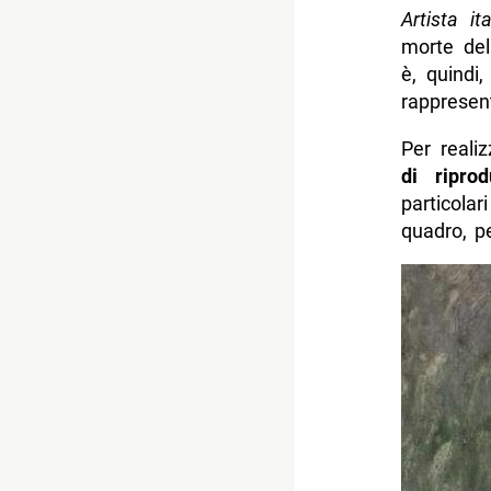
Artista it
morte del
è, quindi
rappresen
Per reali
di ripro
particola
quadro, pe