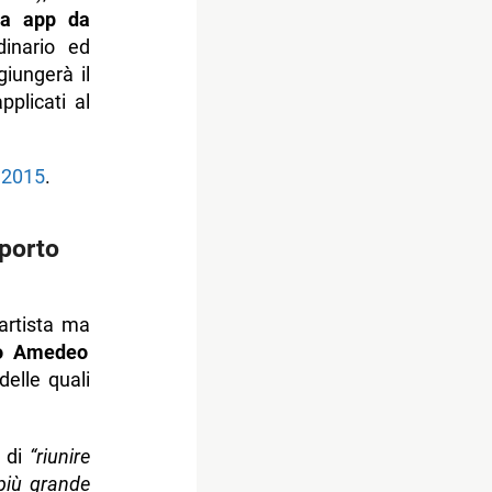
ta app da
inario ed
iungerà il
plicati al
 2015
.
pporto
’artista ma
uto Amedeo
delle quali
o di
“riunire
più grande