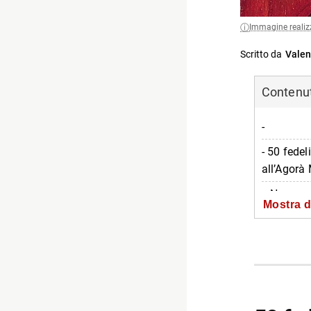
Immagine realiz
Scritto da
Valen
Contenuti
-
- 50 fedel
all’Agorà 
-- Nuove e
Mostra d
-- La loca
-- Inform
-- Scopri 