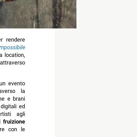
er rendere
mpossibile
a location,
 attraverso
 un evento
averso la
he e brani
digitali ed
tisti agli
 fruizione
ere con le