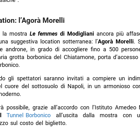
ation: l’Agorà Morelli
e la mostra
Le femmes
di Modigliani
ancora più affasc
una suggestiva location sotterranea: l’
Agorà Morelli
. 
 androne, in grado di accogliere fino a 500 persone
naria grotta borbonica del Chiatamone, porta d’accesso
rbonico.
do gli spettatori saranno invitati a compiere un indim
el cuore del sottosuolo di Napoli, in un armonioso con
moderno.
rà possibile, grazie all’accordo con l’Istituto Amedeo 
 il
Tunnel Borbonico
all’uscita dalla mostra con u
zo sul costo del biglietto.