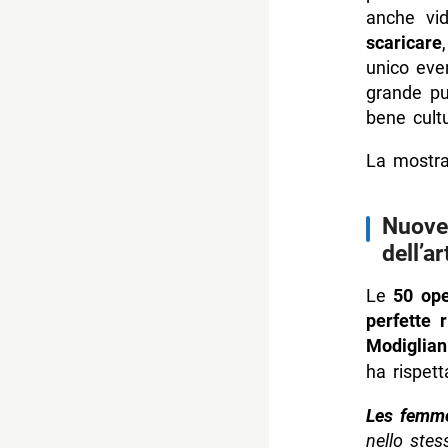
anche vid
scaricare
unico eve
grande pu
bene cultu
La mostra
Nuove 
dell’ar
Le
50 ope
perfette r
Modiglian
ha
rispett
Les femm
nello ste