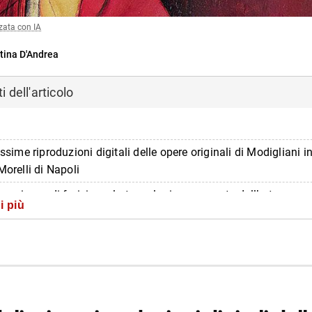
zata con IA
tina D'Andrea
 dell'articolo
issime riproduzioni digitali delle opere originali di Modigliani 
Morelli di Napoli
sperienze di fruizione: la tecnologia a supporto dell’arte
i più
tion: l’Agorà Morelli
azioni sulla mostra Les Femmes
di più da Napolike.it