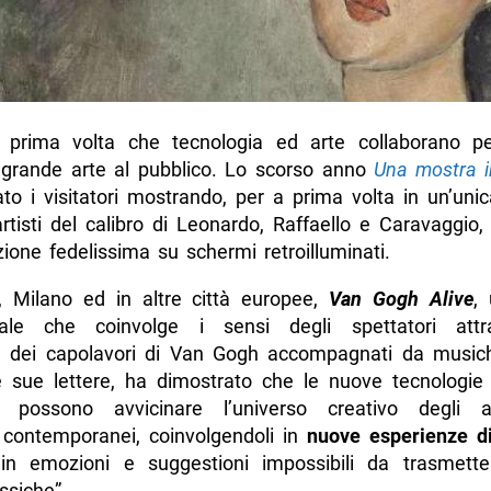
prima volta che tecnologia ed arte collaborano p
la grande arte al pubblico. Lo scorso anno
Una mostra i
to i visitatori mostrando, per a prima volta in un’unic
rtisti del calibro di Leonardo, Raffaello e Caravaggio,
zione fedelissima su schermi retroilluminati.
, Milano ed in altre città europee,
Van Gogh Alive
,
iale che coinvolge i sensi degli spettatori attr
e dei capolavori di Van Gogh accompagnati da music
le sue lettere, ha dimostrato che le nuove tecnologie 
ve possono avvicinare l’universo creativo degli ar
i contemporanei, coinvolgendoli in
nuove esperienze di
 in emozioni e suggestioni impossibili da trasmett
ssiche”.