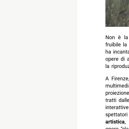
Non è la 
fruibile 
ha incanta
opere di a
la riprodu
A Firenze
multimed
proiezion
tratti dal
interatti
spettator
artistica
,
opere “cla