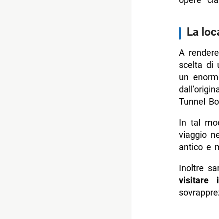
La loc
A render
scelta di 
un enorme
dall’origi
Tunnel Bo
In tal mo
viaggio n
antico e 
Inoltre sa
visitare
sovrapprez