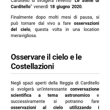
Carditello si svolgerà l’evento “
Le Stelle di
-- Orario
Carditello
” venerdì
18 giugno 2020
.
-- Prezzi
Finalmente dopo molti mesi di pausa, si
-- Contatti e info
può tornare dal vivo a fare
osservazioni
-- Scopri di più da Napolike.it
del cielo
, questa volta in una location
meravigliosa.
Osservare il cielo e le
Costellazioni
Negli spazi aperti della Reggia di Carditello
si svolgerà un’interessante
conversazione
scientifica a tema astronomico
e
successivamente si potranno fare
osservazioni al cielo utilizzando i