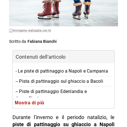
Immagine realizzata con IA
Scritto da
Fabiana Bianchi
Contenuti dell'articolo
- Le piste di pattinaggio a Napoli e Campania
-- Pista di pattinaggio sul ghiaccio a Bacoli
-- Piste di pattinaggio Edenlandia e
AcquaFlash
Mostra di più
-- Pista di pattinaggio Vulcano Buono
Durante l’inverno e il periodo natalizio, le
-- Pista di pattinaggio a Mugnano
piste di pattinaggio su ghiaccio a Napoli