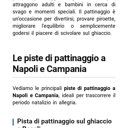
-- Palaghiaccio Ice Avellino – Atripalda
attraggono adulti e bambini in cerca di
svago e momenti speciali. Il pattinaggio è
-- Pista di pattinaggio a Vallesaccarda
un’occasione per divertirsi, provare piroette,
-- Avellino Christmas Village
migliorare l’equilibrio o semplicemente
godersi il piacere di scivolare sul ghiaccio.
-- Scopri di più da Napolike.it
Le piste di pattinaggio a
Napoli e Campania
Vediamo le principali
piste di pattinaggio a
Napoli e Campania
, ideali per trascorrere il
periodo natalizio in allegria.
Pista di pattinaggio sul ghiaccio