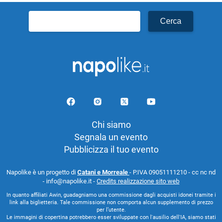
Ricerca
per:
Chi siamo
Segnala un evento
Pubblicizza il tuo evento
Napolike è un progetto di
Catani e Morreale
- P.IVA 09051111210 - cc nc nd
- info@napolike.it -
Credits realizzazione sito web
In quanto affiliati Awin, guadagniamo una commissione dagli acquisti idonei tramite i
link alla biglietteria. Tale commissione non comporta alcun supplemento di prezzo
per l’utente.
Le immagini di copertina potrebbero esser sviluppate con l'ausilio dell'IA, siamo stati