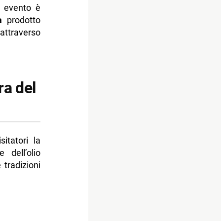
o evento è
a
prodotto
attraverso
ra del
itatori la
 dell’olio
 tradizioni