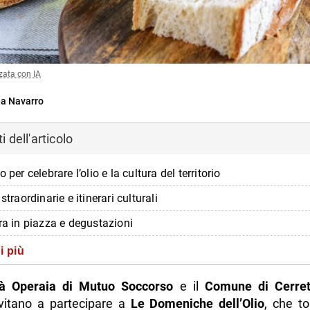
zata con IA
a Navarro
 dell'articolo
o per celebrare l’olio e la cultura del territorio
 straordinarie e itinerari culturali
ra in piazza e degustazioni
uidate e esperienze tematiche
i più
ioni pratiche
tà Operaia di Mutuo Soccorso
e il
Comune di Cerret
di più da Napolike.it
vitano a partecipare a
Le Domeniche dell’Olio
, che t