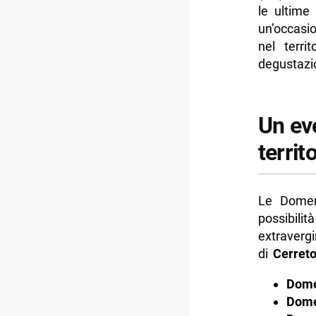
le ultime
un’occasi
nel terri
degustazio
Un eve
territ
Le Domeni
possibili
extravergi
di
Cerreto
Dome
Dome