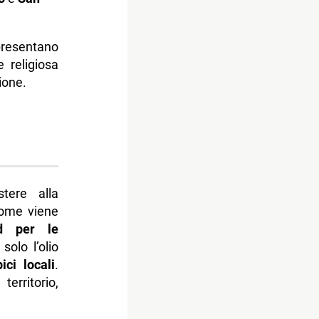
presentano
e religiosa
ione.
stere alla
come viene
nd per le
solo l’olio
pici locali
.
territorio,