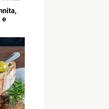
nnita,
 e