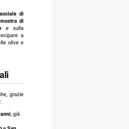
sociale di
a
mostra di
e
e sulla
tecipare a
lle olive e
ali
che, grazie
:
ianni
, già
o
e
San