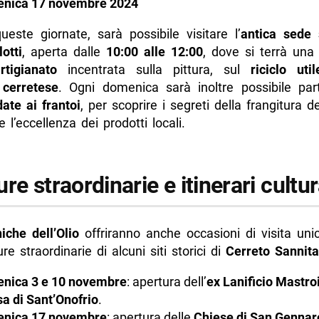
nica 17 novembre 2024
ueste giornate, sarà possibile visitare l’
antica sede 
otti
, aperta dalle
10:00 alle 12:00
, dove si terrà un
tigianato
incentrata sulla pittura, sul
riciclo util
cerretese
. Ogni domenica sarà inoltre possibile par
date ai frantoi
, per scoprire i segreti della frangitura de
 l’eccellenza dei prodotti locali.
re straordinarie e itinerari cultur
che dell’Olio
offriranno anche occasioni di visita uni
ure straordinarie di alcuni siti storici di
Cerreto Sannita
nica 3 e 10 novembre
: apertura dell’
ex Lanificio Mastro
a di Sant’Onofrio
.
nica 17 novembre
: apertura delle
Chiese di San Gennar