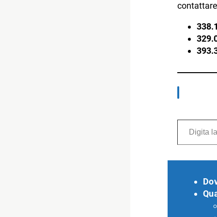
contattare
338.
329.
393.
Digita la tua e-mail...
Do
Qu