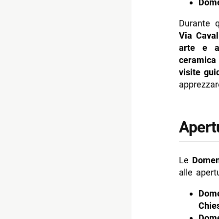
Dome
Durante q
Via Cavall
arte e ar
ceramica 
visite gui
apprezzare
Apertu
Le
Domeni
alle apert
Dome
Chies
Dome