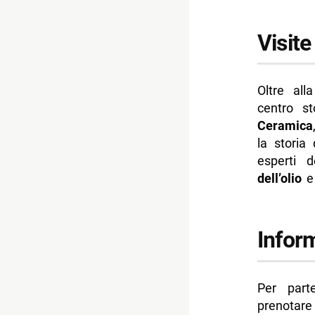
Visit
Oltre all
centro s
Ceramica
la storia
esperti d
dell’olio
e 
Infor
Per parte
prenotare