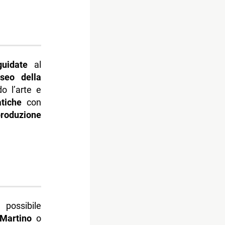
guidate
al
seo della
o l’arte e
tiche
con
produzione
 possibile
Martino
o