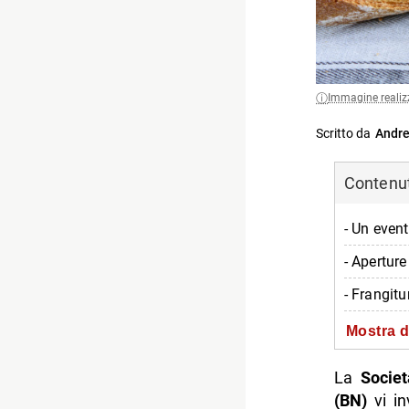
Immagine realiz
Scritto da
Andre
Contenuti
- Un event
- Aperture
- Frangitu
- Visite g
Mostra d
- Informaz
La
Socie
-- Scopri 
(BN)
vi in