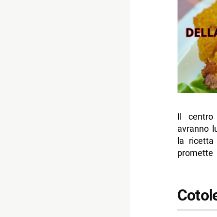
Il centr
avranno l
la ricett
promette 
Cotole