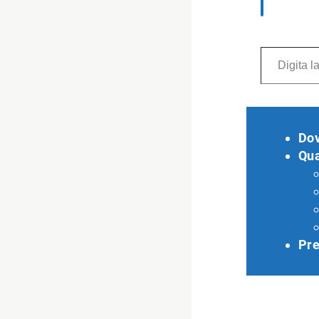
Digita la tua e-mail...
Do
Qu
Pre