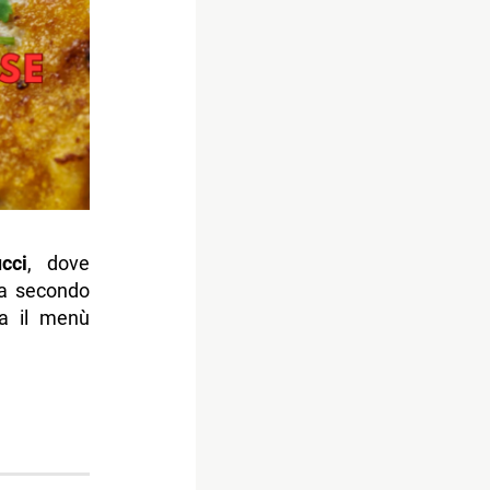
cci
, dove
ta secondo
Ma il menù