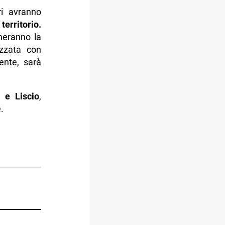
ri avranno
erritorio.
gneranno la
izzata con
mente, sarà
 e Liscio
,
.