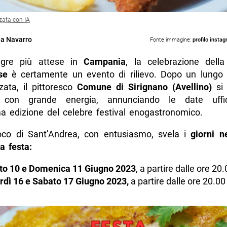
zata con IA
a Navarro
Fonte immagine:
profilo insta
agre più attese in
Campania
, la celebrazione dell
se
è certamente un evento di rilievo. Dopo un lungo 
ata, il pittoresco
Comune di Sirignano (Avellino)
si 
e con grande energia, annunciando le date uffici
ma edizione del celebre festival enogastronomico.
co di Sant’Andrea, con entusiasmo, svela i
giorni n
a festa:
to 10 e Domenica 11 Giugno 2023
, a partire dalle ore 20
dì 16 e Sabato 17 Giugno 2023,
a partire dalle ore 20.00