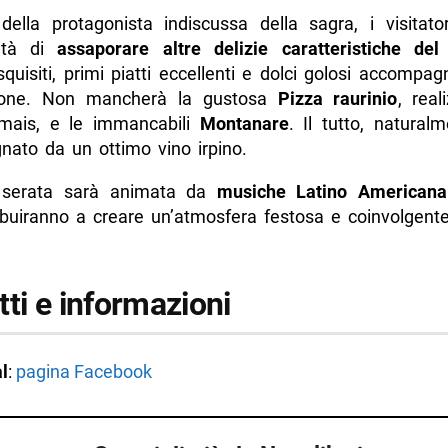
della protagonista indiscussa della sagra, i visitato
nità di
assaporare altre delizie caratteristiche del t
squisiti, primi piatti eccellenti e dolci golosi accompa
ione. Non mancherà la gustosa
Pizza raurinio
, real
 mais, e le immancabili
Montanare
. Il tutto, natural
ato da un ottimo vino irpino.
 serata sarà animata da
musiche Latino Americana
ibuiranno a creare un’atmosfera festosa e coinvolgente
ti e informazioni
l
:
pagina Facebook