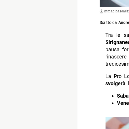
Immagine realiz
Scritto da
Andre
Tra le s
Sirignane
pausa forz
rinascer
tredicesi
La Pro Lo
svolgerà l
Saba
Vener