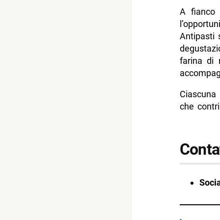
A fianco 
l’opportu
Antipasti 
degustaz
farina di
accompagn
Ciascuna
che contr
Contat
Socia