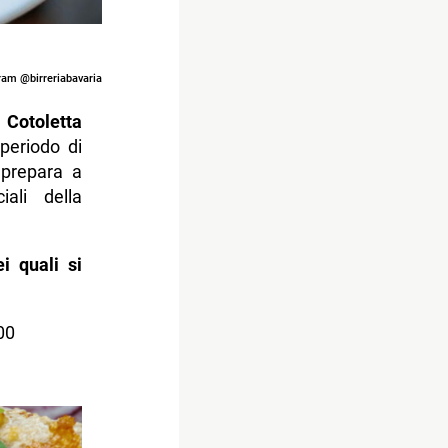
gram @birreriabavaria
a
Cotoletta
periodo di
prepara a
ali della
ei quali si
.00