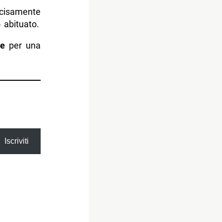
cisamente
 abituato.
re
per una
Iscriviti