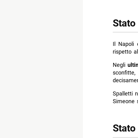
Stato 
Il Napoli
rispetto a
Negli
ult
sconfit
decisament
Spalletti
Simeone so
Stato