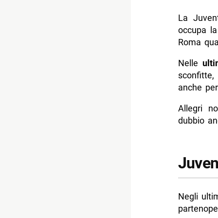
La Juvent
occupa l
Roma quart
Nelle
ult
sconfitte
anche per 
Allegri n
dubbio an
Juvent
Negli ulti
partenopei