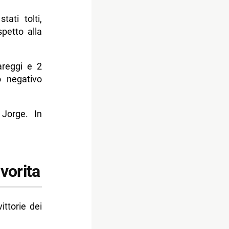
ati tolti,
petto alla
areggi e 2
o negativo
 Jorge. In
vorita
ittorie dei