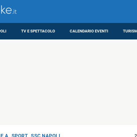
OLI
TV E SPETTACOLO
CALENDARIO EVENTI
TURIS
IE A
,
SPORT
,
SSC NAPOLI
2