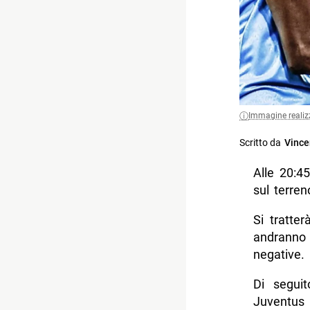
Immagine realiz
Scritto da
Vince
Alle 20:4
sul terren
Si tratte
andranno 
negative.
Di seguit
Juventus 