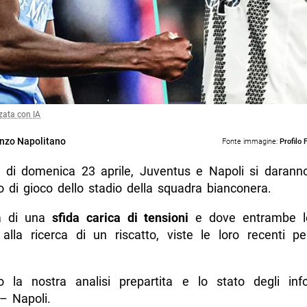
zata con IA
nzo Napolitano
Fonte immagine:
Profilo
5 di domenica 23 aprile, Juventus e Napoli si daranno
o di gioco dello stadio della squadra bianconera.
rà di una
sfida carica di tensioni
e dove entrambe l
alla ricerca di un riscatto, viste le loro recenti p
o la nostra analisi prepartita e lo stato degli info
– Napoli.