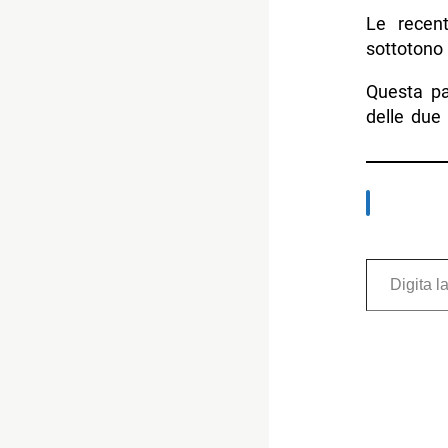
Le recen
sottotono 
Questa pa
delle due
Digita la tua e-mail...