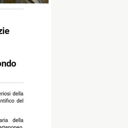
zie
mondo
riosi della
ntifico del
ria della
artenopeo,