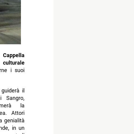
Cappella
 culturale
rne i suoi
guiderà il
i Sangro,
imerà la
a. Attori
a genialità
nde, in un