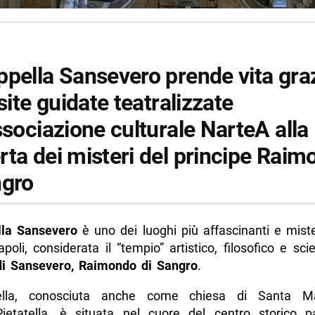
ppella Sansevero prende vita gra
isite guidate teatralizzate
ssociazione culturale NarteA alla
rta dei misteri del principe Rai
ngro
la Sansevero
è uno dei luoghi più affascinanti e miste
apoli, considerata il “tempio” artistico, filosofico e scie
di Sansevero, Raimondo di Sangro
.
lla, conosciuta anche come chiesa di Santa Ma
ietatella, è situata nel cuore del centro storico p