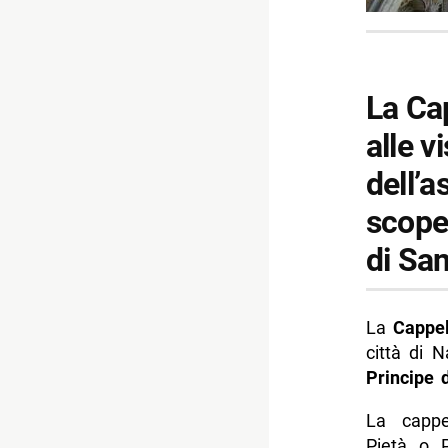
La Ca
alle v
dell’a
scope
di Sa
La
Cappel
città di N
Principe 
La cappe
Pietà o P