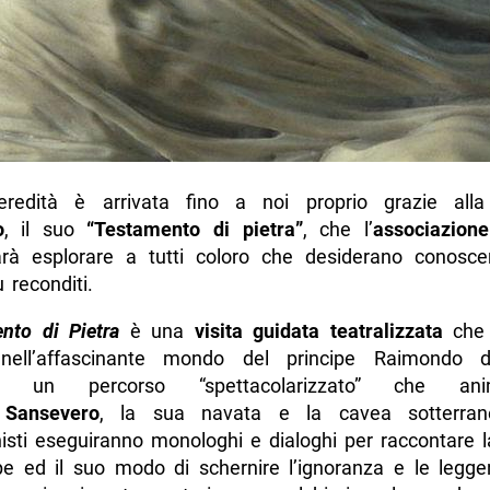
redità è arrivata fino a noi proprio grazie alla
o
, il suo
“Testamento di pietra”
, che l’
associazione
rà esplorare a tutti coloro che desiderano conosce
ù reconditi.
nto di Pietra
è una
visita guidata teatralizzata
che 
 nell’affascinante mondo del principe Raimondo d
rso un percorso “spettacolarizzato” che an
 Sansevero
, la sua navata e la cavea sotterrane
isti eseguiranno monologhi e dialoghi per raccontare l
ipe ed il suo modo di schernire l’ignoranza e le legge