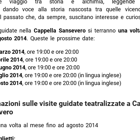
bile viaggio tra storia e alchimia, leggende
ci, dando voce alla storia nascosta tra quelle vice
l passato che, da sempre, suscitano interesse e curios
 guidate nella
Cappella Sansevero
si terranno
una vol
gosto 2014
. Queste le prossime date:
arzo 2014
, ore 19:00 e ore 20:00
rile 2014
, ore 19:00 e ore 20:00
iugno 2014
, ore 19:00 e ore 20:00
glio 2014
, ore 19:00 e ore 20:00 (in lingua inglese)
osto 2014
, ore 19:00 e ore 20:00 (in lingua inglese)
azioni sulle visite guidate teatralizzate a C
vero
na volta al mese fino ad agosto 2014
lietti: