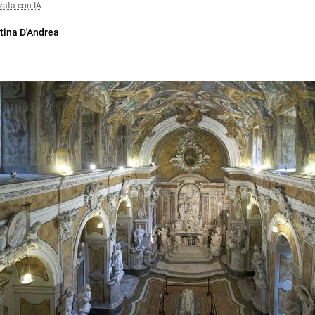
zata con IA
tina D'Andrea