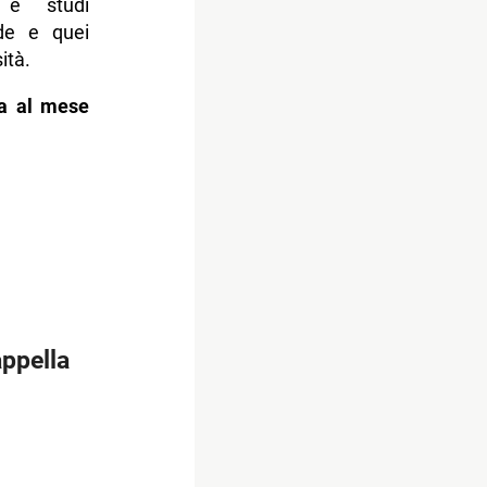
 e studi
nde e quei
ità.
ta al mese
appella