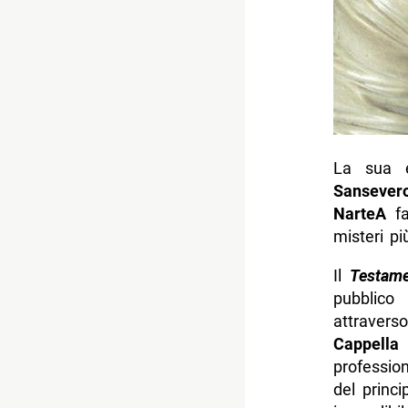
La sua e
Sansever
NarteA
fa
misteri pi
Il
Testame
pubblico
attrave
Cappella
profession
del princ