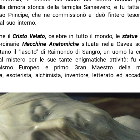
la dimora storica della famiglia Sansevero, e fu fatta
sso Principe, che ne commissionò e ideò l’intero tesoro
al suo interno.
me il
Cristo Velato
, celebre in tutto il mondo, le
statue 
ordinarie
Macchine Anatomiche
situate nella Cavea so
tano il “lascito” di Raimondo di Sangro, un uomo la cu
al mistero per le sue tante enigmatiche attività: fu
uminismo Europeo e primo Gran Maestro della m
a, esoterista, alchimista, inventore, letterato ed acca