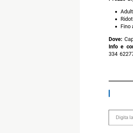
Adult
Ridot
Fino 
Dove:
Cap
Info e co
334 6227
Digita la tua e-mail...