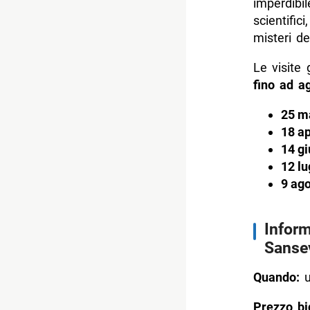
imperdi
scientifi
misteri de
Le visite
fino ad a
25 m
18 ap
14 g
12 lu
9 ag
Inform
Sanse
Quando:
u
Prezzo big