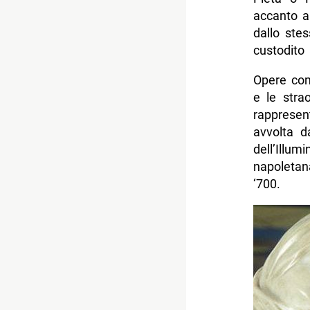
accanto al
dallo ste
custodito 
Opere co
e le stra
rappresen
avvolta d
dell’Ill
napoletan
‘700.