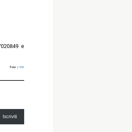
 7020849 e
Foto |
VIA
Iscriviti