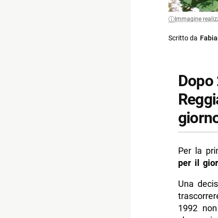
Immagine realiz
Scritto da
Fabia
Dopo 2
Reggia
giorn
Per la pr
per il gi
Una decis
trascorrer
1992 non