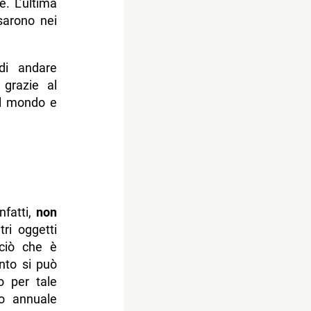
. L’ultima
sarono nei
 di andare
 grazie al
el mondo e
nfatti,
non
ri oggetti
 ciò che è
anto si può
o per tale
to annuale