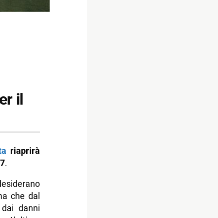
r il
ta
riaprirà
17
.
desiderano
 ma che dal
dai danni