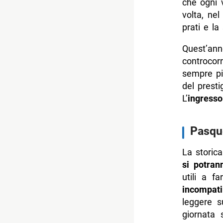
che ogni 
volta, ne
prati e la
Quest’ann
controcor
sempre pi
del presti
L’
ingress
Pasque
La storic
si potrann
utili a f
incompati
leggere 
giornata 