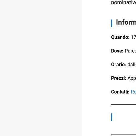
nominativ
Inform
Quando:
17
Dove:
Parco
Orario:
dall
Prezzi:
Appa
Contatti:
Re
Digita la tua e-mail...