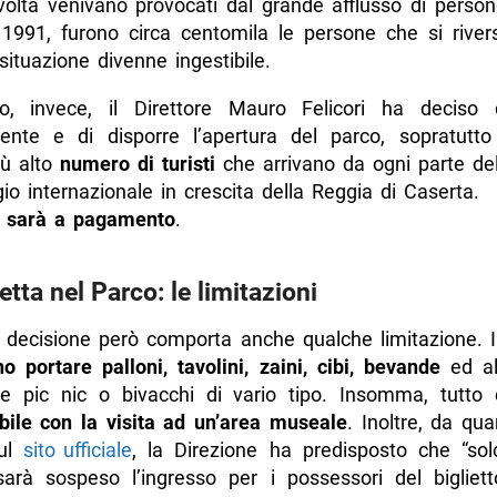
volta venivano provocati dal grande afflusso di persone
l 1991, furono circa centomila le persone che si river
 situazione divenne ingestibile.
o, invece, il Direttore Mauro Felicori ha deciso
rente e di disporre l’apertura del parco, sopratutto
ù alto
numero di turisti
che arrivano da ogni parte d
gio internazionale in crescita della Reggia di Caserta.
o sarà a pagamento
.
tta nel Parco: le limitazioni
a decisione però comporta anche qualche limitazione. I
o portare palloni, tavolini, zaini, cibi, bevande
ed alt
are pic nic o bivacchi di vario tipo. Insomma, tutto
bile con la visita ad un’area museale
. Inoltre, da qu
sul
sito ufficiale
, la Direzione ha predisposto che “sol
sarà sospeso l’ingresso per i possessori del bigliet